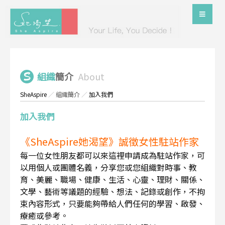
組織
簡介
About
SheAspire
／
組織簡介
／
加入我們
加入我們
《SheAspire她渴望》誠徵女性駐站作家
每一位女性朋友都可以來這裡申請成為駐站作家，可
以用個人或團體名義，分享您或您組織對時事、教
育、美麗、職場、健康、生活、心靈、理財、關係、
文學、藝術等議題的經驗、想法、記錄或創作，不拘
束內容形式，只要能夠帶給人們任何的學習、啟發、
療癒或參考。