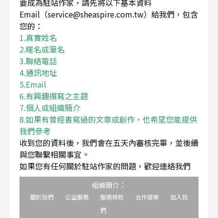
要成為駐站作家，請先將以下基本資料
Email（service@sheaspire.com.tw）給我們，包含
您的：
1.真實姓名
2.暱名或筆名
3.聯絡電話
4.通訊地址
5.Email
6.有興趣撰寫之主題
7.個人或組織簡介
8.如果有曾經書寫過的文章或創作，也希望您能提供
我們參考
收到您的資料後，我們會在五天內審核完畢，並後續
與您聯繫相關事宜。
如果您有任何關於駐站作家的問題，歡迎連絡我們
組織簡介：
關於我們
公益服務
服務條款
合作提案
加入我
們