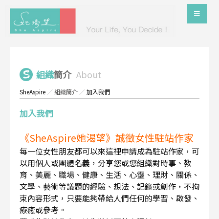
組織
簡介
About
SheAspire
／
組織簡介
／
加入我們
加入我們
《SheAspire她渴望》誠徵女性駐站作家
每一位女性朋友都可以來這裡申請成為駐站作家，可
以用個人或團體名義，分享您或您組織對時事、教
育、美麗、職場、健康、生活、心靈、理財、關係、
文學、藝術等議題的經驗、想法、記錄或創作，不拘
束內容形式，只要能夠帶給人們任何的學習、啟發、
療癒或參考。