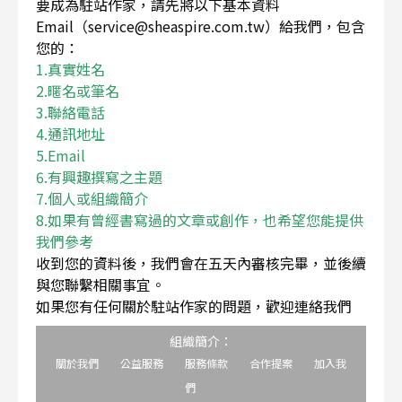
要成為駐站作家，請先將以下基本資料
Email（service@sheaspire.com.tw）給我們，包含
您的：
1.真實姓名
2.暱名或筆名
3.聯絡電話
4.通訊地址
5.Email
6.有興趣撰寫之主題
7.個人或組織簡介
8.如果有曾經書寫過的文章或創作，也希望您能提供
我們參考
收到您的資料後，我們會在五天內審核完畢，並後續
與您聯繫相關事宜。
如果您有任何關於駐站作家的問題，歡迎連絡我們
組織簡介：
關於我們
公益服務
服務條款
合作提案
加入我
們