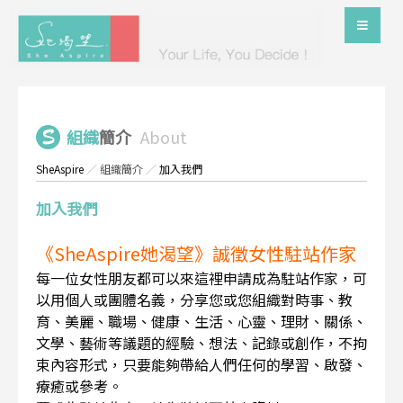
組織
簡介
About
SheAspire
／
組織簡介
／
加入我們
加入我們
《SheAspire她渴望》誠徵女性駐站作家
每一位女性朋友都可以來這裡申請成為駐站作家，可
以用個人或團體名義，分享您或您組織對時事、教
育、美麗、職場、健康、生活、心靈、理財、關係、
文學、藝術等議題的經驗、想法、記錄或創作，不拘
束內容形式，只要能夠帶給人們任何的學習、啟發、
療癒或參考。