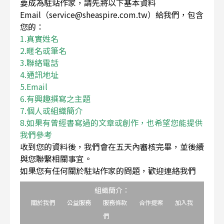
要成為駐站作家，請先將以下基本資料
Email（service@sheaspire.com.tw）給我們，包含
您的：
1.真實姓名
2.暱名或筆名
3.聯絡電話
4.通訊地址
5.Email
6.有興趣撰寫之主題
7.個人或組織簡介
8.如果有曾經書寫過的文章或創作，也希望您能提供
我們參考
收到您的資料後，我們會在五天內審核完畢，並後續
與您聯繫相關事宜。
如果您有任何關於駐站作家的問題，歡迎連絡我們
組織簡介：
關於我們
公益服務
服務條款
合作提案
加入我
們