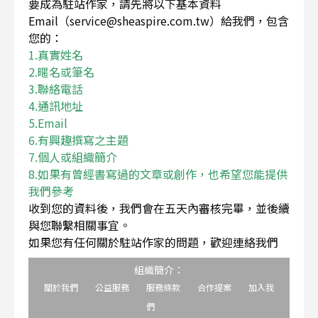
要成為駐站作家，請先將以下基本資料
Email（service@sheaspire.com.tw）給我們，包含
您的：
1.真實姓名
2.暱名或筆名
3.聯絡電話
4.通訊地址
5.Email
6.有興趣撰寫之主題
7.個人或組織簡介
8.如果有曾經書寫過的文章或創作，也希望您能提供
我們參考
收到您的資料後，我們會在五天內審核完畢，並後續
與您聯繫相關事宜。
如果您有任何關於駐站作家的問題，歡迎連絡我們
組織簡介：
關於我們
公益服務
服務條款
合作提案
加入我
們