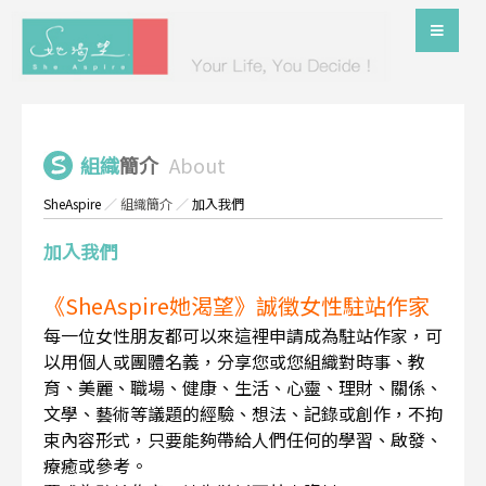
組織
簡介
About
SheAspire
／
組織簡介
／
加入我們
加入我們
《SheAspire她渴望》誠徵女性駐站作家
每一位女性朋友都可以來這裡申請成為駐站作家，可
以用個人或團體名義，分享您或您組織對時事、教
育、美麗、職場、健康、生活、心靈、理財、關係、
文學、藝術等議題的經驗、想法、記錄或創作，不拘
束內容形式，只要能夠帶給人們任何的學習、啟發、
療癒或參考。