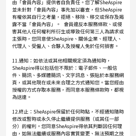
由「會員內容」提供者自負責任。您了解SheAspire
並未針對「會員內容」事先加以審查，但SheAspire
有權依其自行之考量，拒絕、移除、移交或保存及揭
露不當「會員內容」。 會員違反本服務條款、或侵
害其他人任何權利所衍生或導致任何第三人為請求或
主張時，您同意使SheAspire、關係企業、經理人、
代理人、受僱人、合夥人及授權人免於任何損害。
11.通知：如依法或其他相關規定須為通知時，
SheAspire得以包括但不限於：電子郵件、一般信
件、簡訊、多媒體簡訊、文字訊息、張貼於本服務網
頁，或其他現在或未來合理之方式通知您。當您經由
授權的方式存取本服務，而同意本服務條款時，都視
為送達。
12.終止：SheAspire保留於任何時點，不經通知隨時
修改或暫時或永久停止繼續提供服務（或其任一部
分）的權利。您同意SheAspire得依其判斷因任何理
由，如無法繼續或服務內容實質變更、無法預期之技