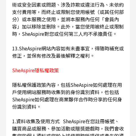
術或安全因素或問題、涉及詐欺或違法行為、未依約
支付費用等，而終止或限制您使用帳號（或其任何部
分）或本服務之使用，並將本服務內任何「會員內
容」加以移除並刪除。此外，當您使用被終止或限制
時，SheAspire對您或任何第三人均不承擔責任。
13.SheAspire網站內容如有未盡事宜，得隨時補充或
修正，並保有修改及最後解釋之權利。
SheAspire隱私權政策
隱私權保護政策內容，包括SheAspire如何處理在用
戶使用網站服務時收集到的身份識別資料，也包括
SheAspire如何處理在商業夥伴合作時分享的任何身
份識別資料。
1.資料收集及使用方式 SheAspire在您註冊帳號、
購買商品或服務、參加活動或贈獎遊戲時，我們會收
集您的個人資料或您於上述使用時所提供或產生的資