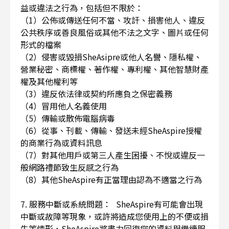
益或違法之行為，包括但不限於：
（1）公佈或傳送任何不當、攻訐、損害他人、違反
公共秩序或善良風俗或其他不法之文字、圖片或任何
形式的檔案
（2）侵害或毀損SheAsipre或他人名譽、隱私權、
營業秘密、商標權、著作權、專利權、其他智慧財產
權及其他權利等
（3）違反依法律或契約所應負之保密義務
（4）冒用他人名義使用
（5）傳輸或散佈電腦病毒
（6）從事、刊載、傳輸、發送未經SheAspire授權
的商業行為或資料訊息
（7）對其他用戶或第三人產生困擾、不悅或違反一
般網路禮節致生反感之行為
（8）其他SheAspire有正當理由認為不適當之行為
7. 服務中斷或系統問題： SheAspire有可能會出現
中斷或故障等現象，或許將造成您使用上的不便或損
失等情形，SheAspire將盡力回復您的資料與繼續服