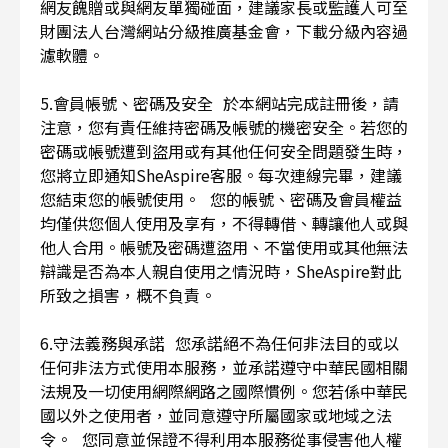
網友餽贈或與網友單獨碰面，建議家長或監護人可至
財團法人台灣網站分級推廣基金會，下載分級內容過
濾軟體。
5.會員帳號、密碼及安全 於本網站完成註冊後，請
注意，您有責任維持密碼及帳號的機密安全。若您的
密碼或帳號遭到盜用或有其他任何安全問題發生時，
您將立即通知SheAspire客服。每次連線完畢，建議
您結束您的帳號使用。 您的帳號、密碼及會員權益
均僅供您個人使用及享有，不得轉借、轉讓他人或與
他人合用。帳號及密碼遭盜用、不當使用或其他無法
辯識是否為本人親自使用之情況時，SheAspire對此
所致之損害，概不負責。
6.守法義務與承諾 您承諾絕不為任何非法目的或以
任何非法方式使用本服務，並承諾遵守中華民國相關
法規及一切使用網際網路之國際慣例。您若係中華民
國以外之使用者，並同意遵守所屬國家或地域之法
令。 您同意並保證不得利用本服務從事侵害他人權