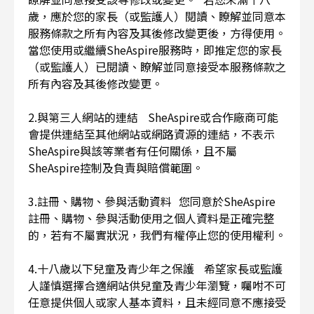
歲，應於您的家長（或監護人）閱讀、瞭解並同意本
服務條款之所有內容及其後修改變更後，方得使用。
當您使用或繼續SheAspire服務時，即推定您的家長
（或監護人）已閱讀、瞭解並同意接受本服務條款之
所有內容及其後修改變更。
2.與第三人網站的連結 SheAspire或合作廠商可能
會提供連結至其他網站或網路資源的連結，不表示
SheAspire與該等業者有任何關係，且不屬
SheAspire控制及負責與賠償範圍。
3.註冊、購物、參與活動資料 您同意於SheAspire
註冊、購物、參與活動使用之個人資料是正確完整
的，若有不屬實狀況，我們有權停止您的使用權利。
4.十八歲以下兒童及青少年之保護 希望家長或監護
人謹慎選擇合適網站供兒童及青少年瀏覽，囑咐不可
任意提供個人或家人基本資料，且未經同意不應接受