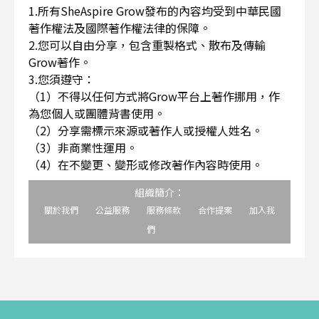
1.所有SheAspire Grow發布的內容均受到中華民國
著作權法及國際著作權法律的保障。
2.您可以自由分享，包含重製格式、散布及傳輸
Grow著作。
3.您須遵守：
（1）不得以任何方式將Grow平台上著作挪用，作
為您個人或團體背書使用。
（2）分享需標示來源或著作人或授權人姓名。
（3）非商業性運用。
（4）在不變更、變形或修改著作內容時使用。
組織簡介：
關於我們
公益服務
服務條款
合作提案
加入我
們