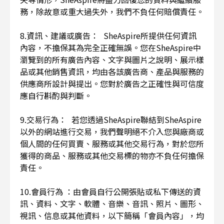
務，除故意或重大過失外，我們不負任何賠償責任。
8.資訊、建議或廣告： SheAspire所提供任何資訊
內容，不擔保其為完全正確無誤。您在SheAspire中
瀏覽到的所有廣告內容、文字與圖片之說明、展示樣
品或其他銷售資訊，均由各該廣告商、產品與服務的
供應商所設計與提出。您對於廣告之正確性與可信度
應自行斟酌與判斷。
9.交易行為： 若您透過SheAspire聯結到SheAspire
以外的網站進行交易，我們聲明絕不介入您與廠商或
個人間的任何買賣、服務或其他交易行為，對於您所
獲得的商品、服務或其他交易標的物亦不負任何擔保
責任。
10.會員行為 ：由會員自行公開張貼或私下傳送的資
訊、資料、文字、軟體、音樂、音訊、照片、圖形、
視訊、信息或其他資料，以下簡稱「會員內容」，均