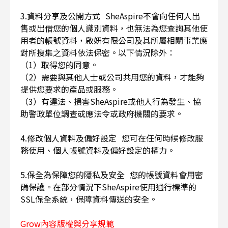
3.資料分享及公開方式 SheAspire不會向任何人出
售或出借您的個人識別資料，也無法為您查詢其他使
用者的帳號資料，啟妍有限公司及其所屬相關事業應
對所搜集之資料依法保密。以下情況除外：
（1）取得您的同意。
（2）需要與其他人士或公司共用您的資料，才能夠
提供您要求的產品或服務。
（3）有違法、損害SheAspire或他人行為發生、協
助警政單位調查或應法令或政府機關的要求。
4.修改個人資料及偏好設定 您可在任何時候修改服
務使用、個人帳號資料及偏好設定的權力。
5.保全為保障您的隱私及安全 您的帳號資料會用密
碼保護。在部分情況下SheAspire使用通行標準的
SSL保全系統，保障資料傳送的安全。
Grow內容版權與分享規範