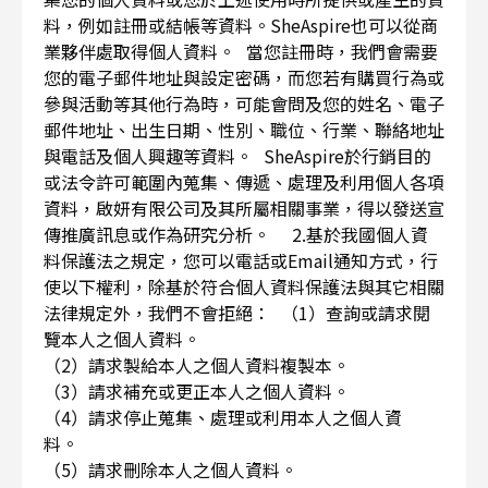
料，例如註冊或結帳等資料。SheAspire也可以從商
業夥伴處取得個人資料。 當您註冊時，我們會需要
您的電子郵件地址與設定密碼，而您若有購買行為或
參與活動等其他行為時，可能會問及您的姓名、電子
郵件地址、出生日期、性別、職位、行業、聯絡地址
與電話及個人興趣等資料。 SheAspire於行銷目的
或法令許可範圍內蒐集、傳遞、處理及利用個人各項
資料，啟妍有限公司及其所屬相關事業，得以發送宣
傳推廣訊息或作為研究分析。 2.基於我國個人資
料保護法之規定，您可以電話或Email通知方式，行
使以下權利，除基於符合個人資料保護法與其它相關
法律規定外，我們不會拒絕： （1）查詢或請求閱
覽本人之個人資料。
（2）請求製給本人之個人資料複製本。
（3）請求補充或更正本人之個人資料。
（4）請求停止蒐集、處理或利用本人之個人資
料。
（5）請求刪除本人之個人資料。