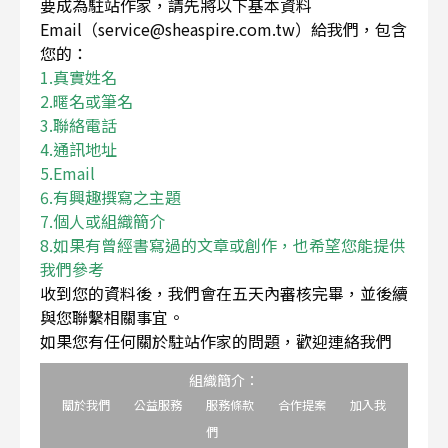
要成為駐站作家，請先將以下基本資料
Email（service@sheaspire.com.tw）給我們，包含
您的：
1.真實姓名
2.暱名或筆名
3.聯絡電話
4.通訊地址
5.Email
6.有興趣撰寫之主題
7.個人或組織簡介
8.如果有曾經書寫過的文章或創作，也希望您能提供
我們參考
收到您的資料後，我們會在五天內審核完畢，並後續
與您聯繫相關事宜。
如果您有任何關於駐站作家的問題，歡迎連絡我們
組織簡介：
關於我們
公益服務
服務條款
合作提案
加入我
們