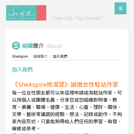
組織
簡介
About
SheAspire
／
組織簡介
／
加入我們
加入我們
《SheAspire她渴望》誠徵女性駐站作家
每一位女性朋友都可以來這裡申請成為駐站作家，可
以用個人或團體名義，分享您或您組織對時事、教
育、美麗、職場、健康、生活、心靈、理財、關係、
文學、藝術等議題的經驗、想法、記錄或創作，不拘
束內容形式，只要能夠帶給人們任何的學習、啟發、
療癒或參考。