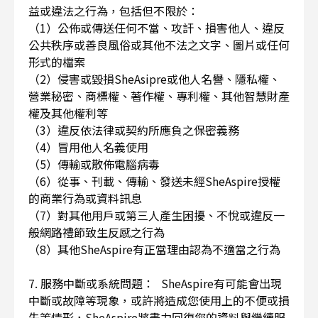
益或違法之行為，包括但不限於：
（1）公佈或傳送任何不當、攻訐、損害他人、違反
公共秩序或善良風俗或其他不法之文字、圖片或任何
形式的檔案
（2）侵害或毀損SheAsipre或他人名譽、隱私權、
營業秘密、商標權、著作權、專利權、其他智慧財產
權及其他權利等
（3）違反依法律或契約所應負之保密義務
（4）冒用他人名義使用
（5）傳輸或散佈電腦病毒
（6）從事、刊載、傳輸、發送未經SheAspire授權
的商業行為或資料訊息
（7）對其他用戶或第三人產生困擾、不悅或違反一
般網路禮節致生反感之行為
（8）其他SheAspire有正當理由認為不適當之行為
7. 服務中斷或系統問題： SheAspire有可能會出現
中斷或故障等現象，或許將造成您使用上的不便或損
失等情形，SheAspire將盡力回復您的資料與繼續服