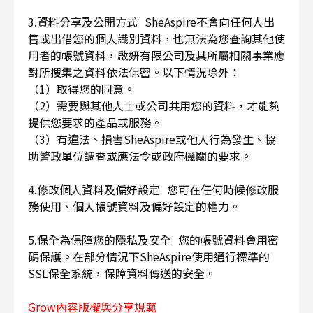
3.資料分享及公開方式 SheAspire不會向任何人出
售或出借您的個人識別資料，也無法為您查詢其他使
用者的帳號資料，啟妍有限公司及其所屬相關事業應
對所搜集之資料依法保密。以下情況除外：
（1）取得您的同意。
（2）需要與其他人士或公司共用您的資料，才能夠
提供您要求的產品或服務。
（3）有違法、損害SheAspire或他人行為發生、協
助警政單位調查或應法令或政府機關的要求。
4.修改個人資料及偏好設定 您可在任何時候修改服
務使用、個人帳號資料及偏好設定的權力。
5.保全為保障您的隱私及安全 您的帳號資料會用密
碼保護。在部分情況下SheAspire使用通行標準的
SSL保全系統，保障資料傳送的安全。
Grow內容版權與分享規範