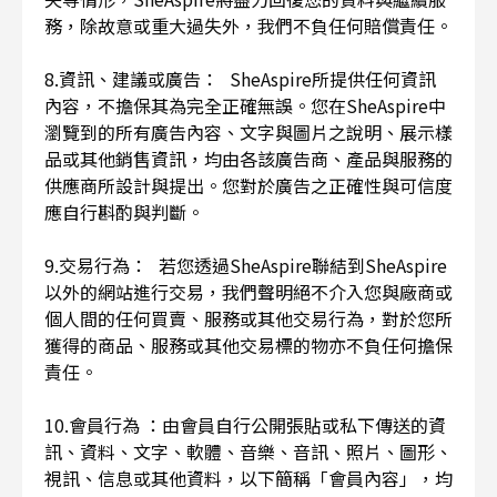
務，除故意或重大過失外，我們不負任何賠償責任。
8.資訊、建議或廣告： SheAspire所提供任何資訊
內容，不擔保其為完全正確無誤。您在SheAspire中
瀏覽到的所有廣告內容、文字與圖片之說明、展示樣
品或其他銷售資訊，均由各該廣告商、產品與服務的
供應商所設計與提出。您對於廣告之正確性與可信度
應自行斟酌與判斷。
9.交易行為： 若您透過SheAspire聯結到SheAspire
以外的網站進行交易，我們聲明絕不介入您與廠商或
個人間的任何買賣、服務或其他交易行為，對於您所
獲得的商品、服務或其他交易標的物亦不負任何擔保
責任。
10.會員行為 ：由會員自行公開張貼或私下傳送的資
訊、資料、文字、軟體、音樂、音訊、照片、圖形、
視訊、信息或其他資料，以下簡稱「會員內容」，均