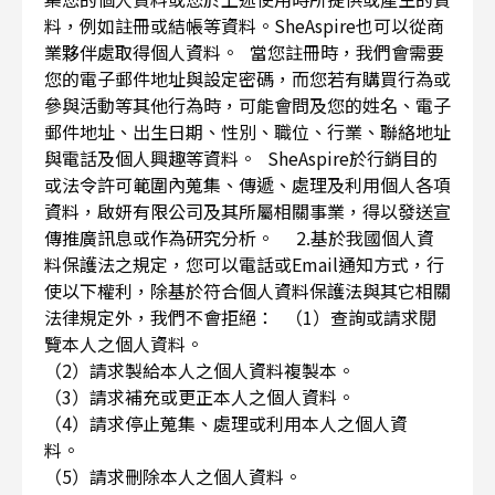
料，例如註冊或結帳等資料。SheAspire也可以從商
業夥伴處取得個人資料。 當您註冊時，我們會需要
您的電子郵件地址與設定密碼，而您若有購買行為或
參與活動等其他行為時，可能會問及您的姓名、電子
郵件地址、出生日期、性別、職位、行業、聯絡地址
與電話及個人興趣等資料。 SheAspire於行銷目的
或法令許可範圍內蒐集、傳遞、處理及利用個人各項
資料，啟妍有限公司及其所屬相關事業，得以發送宣
傳推廣訊息或作為研究分析。 2.基於我國個人資
料保護法之規定，您可以電話或Email通知方式，行
使以下權利，除基於符合個人資料保護法與其它相關
法律規定外，我們不會拒絕： （1）查詢或請求閱
覽本人之個人資料。
（2）請求製給本人之個人資料複製本。
（3）請求補充或更正本人之個人資料。
（4）請求停止蒐集、處理或利用本人之個人資
料。
（5）請求刪除本人之個人資料。