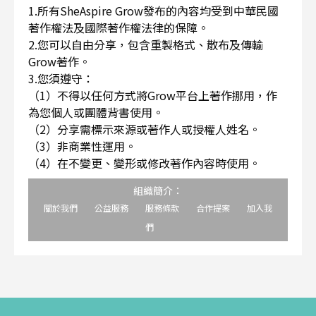
1.所有SheAspire Grow發布的內容均受到中華民國
著作權法及國際著作權法律的保障。
2.您可以自由分享，包含重製格式、散布及傳輸
Grow著作。
3.您須遵守：
（1）不得以任何方式將Grow平台上著作挪用，作
為您個人或團體背書使用。
（2）分享需標示來源或著作人或授權人姓名。
（3）非商業性運用。
（4）在不變更、變形或修改著作內容時使用。
組織簡介：
關於我們
公益服務
服務條款
合作提案
加入我
們