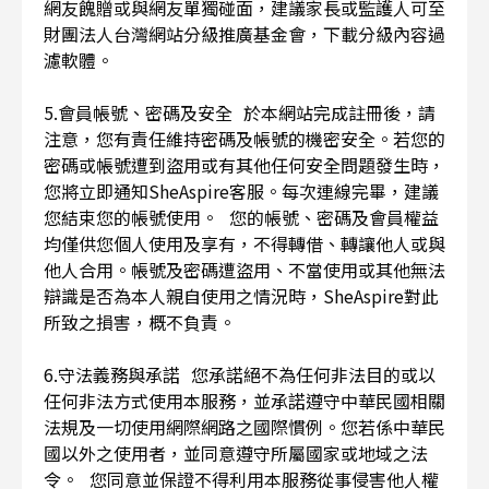
網友餽贈或與網友單獨碰面，建議家長或監護人可至
財團法人台灣網站分級推廣基金會，下載分級內容過
濾軟體。
5.會員帳號、密碼及安全 於本網站完成註冊後，請
注意，您有責任維持密碼及帳號的機密安全。若您的
密碼或帳號遭到盜用或有其他任何安全問題發生時，
您將立即通知SheAspire客服。每次連線完畢，建議
您結束您的帳號使用。 您的帳號、密碼及會員權益
均僅供您個人使用及享有，不得轉借、轉讓他人或與
他人合用。帳號及密碼遭盜用、不當使用或其他無法
辯識是否為本人親自使用之情況時，SheAspire對此
所致之損害，概不負責。
6.守法義務與承諾 您承諾絕不為任何非法目的或以
任何非法方式使用本服務，並承諾遵守中華民國相關
法規及一切使用網際網路之國際慣例。您若係中華民
國以外之使用者，並同意遵守所屬國家或地域之法
令。 您同意並保證不得利用本服務從事侵害他人權