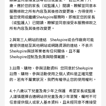
歲，應於您的家長（或監護人）閱讀、瞭解並同意本
服務條款之所有內容及其後修改變更後，方得使用。
當您使用或繼續SheAspire服務時，即推定您的家長
（或監護人）已閱讀、瞭解並同意接受本服務條款之
所有內容及其後修改變更。
2.與第三人網站的連結 SheAspire或合作廠商可能
會提供連結至其他網站或網路資源的連結，不表示
SheAspire與該等業者有任何關係，且不屬
SheAspire控制及負責與賠償範圍。
3.註冊、購物、參與活動資料 您同意於SheAspire
註冊、購物、參與活動使用之個人資料是正確完整
的，若有不屬實狀況，我們有權停止您的使用權利。
4.十八歲以下兒童及青少年之保護 希望家長或監護
人謹慎選擇合適網站供兒童及青少年瀏覽，囑咐不可
任意提供個人或家人基本資料，且未經同意不應接受