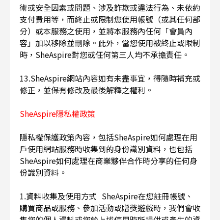
術或安全因素或問題、涉及詐欺或違法行為、未依約
支付費用等，而終止或限制您使用帳號（或其任何部
分）或本服務之使用，並將本服務內任何「會員內
容」加以移除並刪除。此外，當您使用被終止或限制
時，SheAspire對您或任何第三人均不承擔責任。
13.SheAspire網站內容如有未盡事宜，得隨時補充或
修正，並保有修改及最後解釋之權利。
SheAspire隱私權政策
隱私權保護政策內容，包括SheAspire如何處理在用
戶使用網站服務時收集到的身份識別資料，也包括
SheAspire如何處理在商業夥伴合作時分享的任何身
份識別資料。
1.資料收集及使用方式 SheAspire在您註冊帳號、
購買商品或服務、參加活動或贈獎遊戲時，我們會收
集您的個人資料或您於上述使用時所提供或產生的資