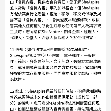
由「會員內容」提供者自負責任。您了解SheAspire
並未針對「會員內容」事先加以審查，但SheAspire
有權依其自行之考量，拒絕、移除、移交或保存及揭
露不當「會員內容」。 會員違反本服務條款、或侵
害其他人任何權利所衍生或導致任何第三人為請求或
主張時，您同意使SheAspire、關係企業、經理人、
代理人、受僱人、合夥人及授權人免於任何損害。
11.通知：如依法或其他相關規定須為通知時，
SheAspire得以包括但不限於：電子郵件、一般信
件、簡訊、多媒體簡訊、文字訊息、張貼於本服務網
頁，或其他現在或未來合理之方式通知您。當您經由
授權的方式存取本服務，而同意本服務條款時，都視
為送達。
12.終止：SheAspire保留於任何時點，不經通知隨時
修改或暫時或永久停止繼續提供服務（或其任一部
分）的權利。您同意SheAspire得依其判斷因任何理
由，如無法繼續或服務內容實質變更、無法預期之技