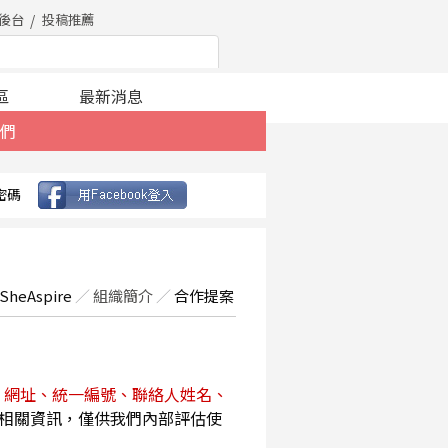
後台
投稿推薦
區
最新消息
們
密碼
SheAspire
／
組織簡介
／
合作提案
、網址、統一編號、聯絡人姓名、
相關資訊，僅供我們內部評估使