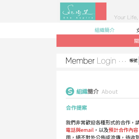
組織簡介
關
帳號
組織
簡介
About
合作提案
我們非常歡迎各種形式的合作，
電話與email
，以及
預計合作內容
用，絕不對外公佈或流傳，待收