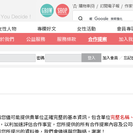
購物車(
0
)
訂閱電子報
作家
女性人物
專欄好文
女性活動
會員專
於我們
公益服務
服務條款
合作提案
加入我
密碼
登入
加入會員
／
忘記
請您儘可能提供貴單位正確完整的基本資訊，包含單位
完整名稱
，以利加速評估合作事宜，您所提供的所有合作提案內容及公司
到您所提出的資料後，我們會儘速與您聯絡。謝謝！