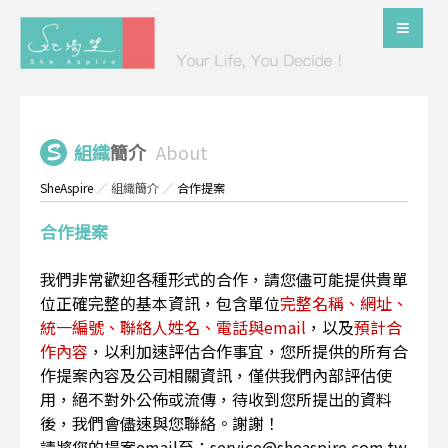
組織
簡介
About
SheAspire
／
組織簡介
／
合作提案
合作提案
我們非常歡迎各種形式的合作，請您儘可能提供貴單
位正確完整的基本資訊，包含單位
完整名稱、網址、
統一編號、聯絡人姓名、電話與email
，以及
預計合
作內容
，以利加速評估合作事宜，您所提供的所有合
作提案內容及公司相關資訊，僅供我們內部評估使
用，絕不對外公佈或流傳，待收到您所提出的資料
後，我們會儘速與您聯絡。謝謝！
請將您的提案email至：service@sheaspire.com.tw