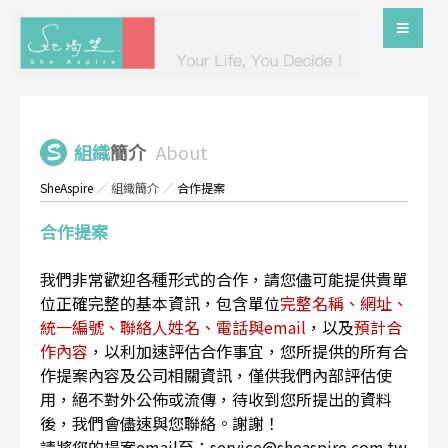
組織
簡介
About
SheAspire
／
組織簡介
／
合作提案
合作提案
我們非常歡迎各種形式的合作，請您儘可能提供貴單
位正確完整的基本資訊，包含單位
完整名稱、網址、
統一編號、聯絡人姓名、電話與email
，以及
預計合
作內容
，以利加速評估合作事宜，您所提供的所有合
作提案內容及公司相關資訊，僅供我們內部評估使
用，絕不對外公佈或流傳，待收到您所提出的資料
後，我們會儘速與您聯絡。謝謝！
請將您的提案email至：service@sheaspire.com.tw