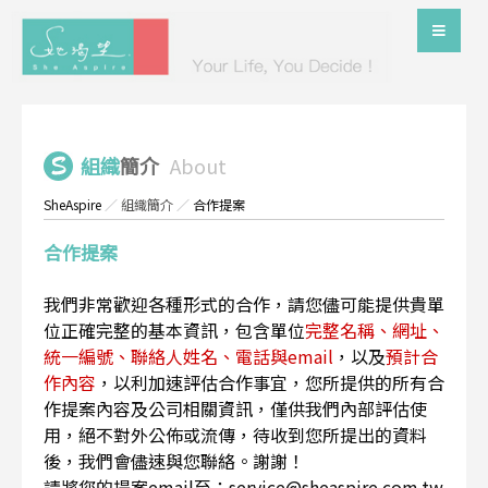
組織
簡介
About
SheAspire
／
組織簡介
／
合作提案
合作提案
我們非常歡迎各種形式的合作，請您儘可能提供貴單
位正確完整的基本資訊，包含單位
完整名稱、網址、
統一編號、聯絡人姓名、電話與email
，以及
預計合
作內容
，以利加速評估合作事宜，您所提供的所有合
作提案內容及公司相關資訊，僅供我們內部評估使
用，絕不對外公佈或流傳，待收到您所提出的資料
後，我們會儘速與您聯絡。謝謝！
請將您的提案email至：service@sheaspire.com.tw