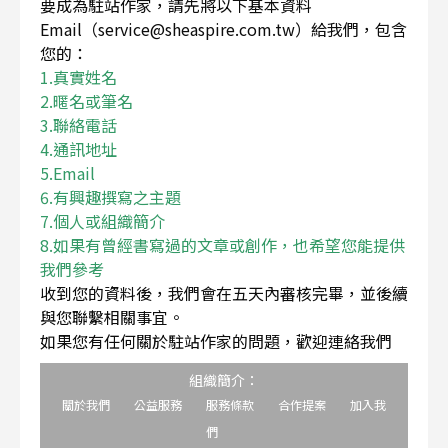
要成為駐站作家，請先將以下基本資料
Email（service@sheaspire.com.tw）給我們，包含
您的：
1.真實姓名
2.暱名或筆名
3.聯絡電話
4.通訊地址
5.Email
6.有興趣撰寫之主題
7.個人或組織簡介
8.如果有曾經書寫過的文章或創作，也希望您能提供
我們參考
收到您的資料後，我們會在五天內審核完畢，並後續
與您聯繫相關事宜。
如果您有任何關於駐站作家的問題，歡迎連絡我們
組織簡介：
關於我們
公益服務
服務條款
合作提案
加入我
們