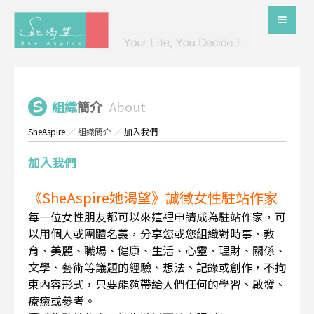
組織
簡介
About
SheAspire
／
組織簡介
／
加入我們
加入我們
《SheAspire她渴望》誠徵女性駐站作家
每一位女性朋友都可以來這裡申請成為駐站作家，可
以用個人或團體名義，分享您或您組織對時事、教
育、美麗、職場、健康、生活、心靈、理財、關係、
文學、藝術等議題的經驗、想法、記錄或創作，不拘
束內容形式，只要能夠帶給人們任何的學習、啟發、
療癒或參考。