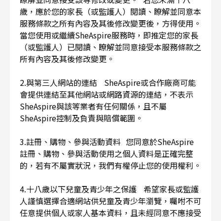
歲，應於您的家長（或監護人）閱讀、瞭解並同意本
服務條款之所有內容及其後修改變更後，方得使用。
當您使用或繼續SheAspire服務時，即推定您的家長
（或監護人）已閱讀、瞭解並同意接受本服務條款之
所有內容及其後修改變更。
2.與第三人網站的連結 SheAspire或合作廠商可能
會提供連結至其他網站或網路資源的連結，不表示
SheAspire與該等業者有任何關係，且不屬
SheAspire控制及負責與賠償範圍。
3.註冊、購物、參與活動資料 您同意於SheAspire
註冊、購物、參與活動使用之個人資料是正確完整
的，若有不屬實狀況，我們有權停止您的使用權利。
4.十八歲以下兒童及青少年之保護 希望家長或監護
人謹慎選擇合適網站供兒童及青少年瀏覽，囑咐不可
任意提供個人或家人基本資料，且未經同意不應接受