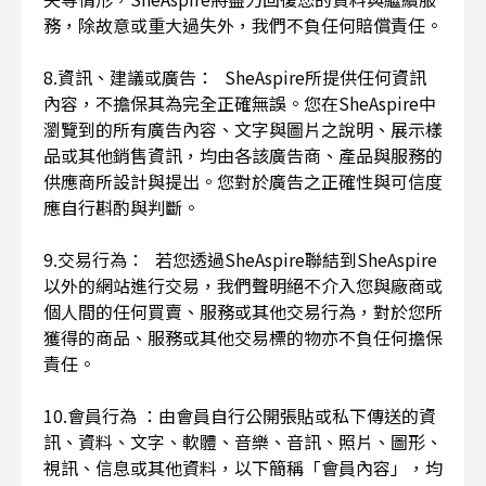
務，除故意或重大過失外，我們不負任何賠償責任。
8.資訊、建議或廣告： SheAspire所提供任何資訊
內容，不擔保其為完全正確無誤。您在SheAspire中
瀏覽到的所有廣告內容、文字與圖片之說明、展示樣
品或其他銷售資訊，均由各該廣告商、產品與服務的
供應商所設計與提出。您對於廣告之正確性與可信度
應自行斟酌與判斷。
9.交易行為： 若您透過SheAspire聯結到SheAspire
以外的網站進行交易，我們聲明絕不介入您與廠商或
個人間的任何買賣、服務或其他交易行為，對於您所
獲得的商品、服務或其他交易標的物亦不負任何擔保
責任。
10.會員行為 ：由會員自行公開張貼或私下傳送的資
訊、資料、文字、軟體、音樂、音訊、照片、圖形、
視訊、信息或其他資料，以下簡稱「會員內容」，均