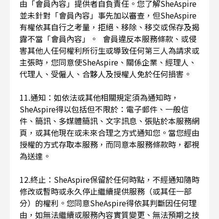
由「會員內容」提供者自負責任。您了解SheAspire
並未針對「會員內容」事先加以審查，但SheAspire
有權依其自行之考量，拒絕、移除、移交或保存及揭
露不當「會員內容」。 會員違反本服務條款、或侵
害其他人任何權利所衍生或導致任何第三人為請求或
主張時，您同意使SheAspire、關係企業、經理人、
代理人、受僱人、合夥人及授權人免於任何損害。
11.通知：如依法或其他相關規定須為通知時，
SheAspire得以包括但不限於：電子郵件、一般信
件、簡訊、多媒體簡訊、文字訊息、張貼於本服務網
頁，或其他現在或未來合理之方式通知您。當您經由
授權的方式存取本服務，而同意本服務條款時，都視
為送達。
12.終止：SheAspire保留於任何時點，不經通知隨時
修改或暫時或永久停止繼續提供服務（或其任一部
分）的權利。您同意SheAspire得依其判斷因任何理
由，如無法繼續或服務內容實質變更、無法預期之技