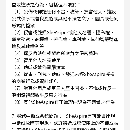
益或違法之行為，包括但不限於：
（1）公佈或傳送任何不當、攻訐、損害他人、違反
公共秩序或善良風俗或其他不法之文字、圖片或任何
形式的檔案
（2）侵害或毀損SheAsipre或他人名譽、隱私權、
營業秘密、商標權、著作權、專利權、其他智慧財產
權及其他權利等
（3）違反依法律或契約所應負之保密義務
（4）冒用他人名義使用
（5）傳輸或散佈電腦病毒
（6）從事、刊載、傳輸、發送未經SheAspire授權
的商業行為或資料訊息
（7）對其他用戶或第三人產生困擾、不悅或違反一
般網路禮節致生反感之行為
（8）其他SheAspire有正當理由認為不適當之行為
7. 服務中斷或系統問題： SheAspire有可能會出現
中斷或故障等現象，或許將造成您使用上的不便或損
失等情形，SheAspire將盡力回復您的資料與繼續服