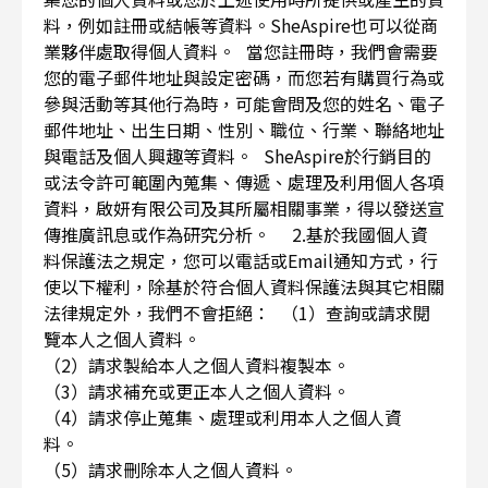
料，例如註冊或結帳等資料。SheAspire也可以從商
業夥伴處取得個人資料。 當您註冊時，我們會需要
您的電子郵件地址與設定密碼，而您若有購買行為或
參與活動等其他行為時，可能會問及您的姓名、電子
郵件地址、出生日期、性別、職位、行業、聯絡地址
與電話及個人興趣等資料。 SheAspire於行銷目的
或法令許可範圍內蒐集、傳遞、處理及利用個人各項
資料，啟妍有限公司及其所屬相關事業，得以發送宣
傳推廣訊息或作為研究分析。 2.基於我國個人資
料保護法之規定，您可以電話或Email通知方式，行
使以下權利，除基於符合個人資料保護法與其它相關
法律規定外，我們不會拒絕： （1）查詢或請求閱
覽本人之個人資料。
（2）請求製給本人之個人資料複製本。
（3）請求補充或更正本人之個人資料。
（4）請求停止蒐集、處理或利用本人之個人資
料。
（5）請求刪除本人之個人資料。