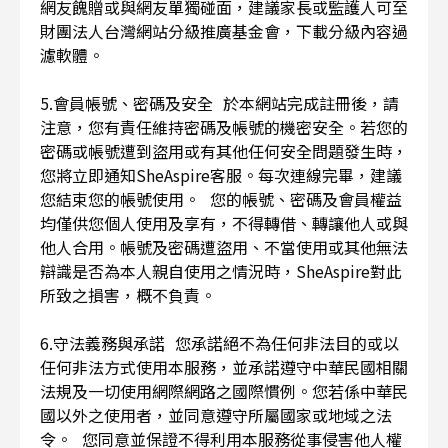
網友餽贈或與網友單獨碰面，建議家長或監護人可至
財團法人台灣網站分級推廣基金會，下載分級內容過
濾軟體。
5.會員帳號、密碼及安全 於本網站完成註冊後，請
注意，您有責任維持密碼及帳號的機密安全。若您的
密碼或帳號遭到盜用或有其他任何安全問題發生時，
您將立即通知SheAspire客服。每次連線完畢，建議
您結束您的帳號使用。 您的帳號、密碼及會員權益
均僅供您個人使用及享有，不得轉借、轉讓他人或與
他人合用。帳號及密碼遭盜用、不當使用或其他無法
辯識是否為本人親自使用之情況時，SheAspire對此
所致之損害，概不負責。
6.守法義務與承諾 您承諾絕不為任何非法目的或以
任何非法方式使用本服務，並承諾遵守中華民國相關
法規及一切使用網際網路之國際慣例。您若係中華民
國以外之使用者，並同意遵守所屬國家或地域之法
令。 您同意並保證不得利用本服務從事侵害他人權