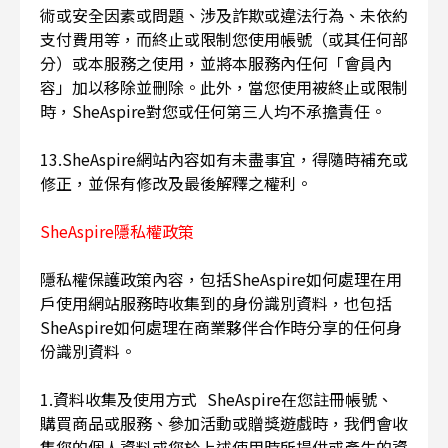
術或安全因素或問題、涉及詐欺或違法行為、未依約
支付費用等，而終止或限制您使用帳號（或其任何部
分）或本服務之使用，並將本服務內任何「會員內
容」加以移除並刪除。此外，當您使用被終止或限制
時，SheAspire對您或任何第三人均不承擔責任。
13.SheAspire網站內容如有未盡事宜，得隨時補充或
修正，並保有修改及最後解釋之權利。
SheAspire隱私權政策
隱私權保護政策內容，包括SheAspire如何處理在用
戶使用網站服務時收集到的身份識別資料，也包括
SheAspire如何處理在商業夥伴合作時分享的任何身
份識別資料。
1.資料收集及使用方式 SheAspire在您註冊帳號、
購買商品或服務、參加活動或贈獎遊戲時，我們會收
集您的個人資料或您於上述使用時所提供或產生的資