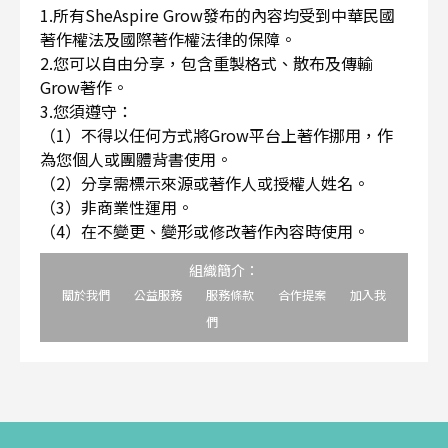
1.所有SheAspire Grow發布的內容均受到中華民國
著作權法及國際著作權法律的保障。
2.您可以自由分享，包含重製格式、散布及傳輸
Grow著作。
3.您須遵守：
（1）不得以任何方式將Grow平台上著作挪用，作
為您個人或團體背書使用。
（2）分享需標示來源或著作人或授權人姓名。
（3）非商業性運用。
（4）在不變更、變形或修改著作內容時使用。
組織簡介：
關於我們
公益服務
服務條款
合作提案
加入我
們