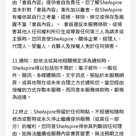
由「會員內容」提供者自負責任。您了解SheAspire
並未針對「會員內容」事先加以審查，但SheAspire
有權依其自行之考量，拒絕、移除、移交或保存及揭
露不當「會員內容」。 會員違反本服務條款、或侵
害其他人任何權利所衍生或導致任何第三人為請求或
主張時，您同意使SheAspire、關係企業、經理人、
代理人、受僱人、合夥人及授權人免於任何損害。
11.通知：如依法或其他相關規定須為通知時，
SheAspire得以包括但不限於：電子郵件、一般信
件、簡訊、多媒體簡訊、文字訊息、張貼於本服務網
頁，或其他現在或未來合理之方式通知您。當您經由
授權的方式存取本服務，而同意本服務條款時，都視
為送達。
12.終止：SheAspire保留於任何時點，不經通知隨時
修改或暫時或永久停止繼續提供服務（或其任一部
分）的權利。您同意SheAspire得依其判斷因任何理
由，如無法繼續或服務內容實質變更、無法預期之技