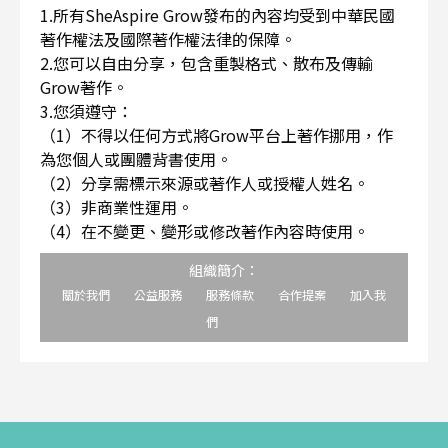
1.所有SheAspire Grow發布的內容均受到中華民國
著作權法及國際著作權法律的保障。
2.您可以自由分享，包含重製格式、散布及傳輸
Grow著作。
3.您須遵守：
（1）不得以任何方式將Grow平台上著作挪用，作
為您個人或團體背書使用。
（2）分享需標示來源或著作人或授權人姓名。
（3）非商業性運用。
（4）在不變更、變形或修改著作內容時使用。
組織簡介：
關於我們
公益服務
服務條款
合作提案
加入我
們