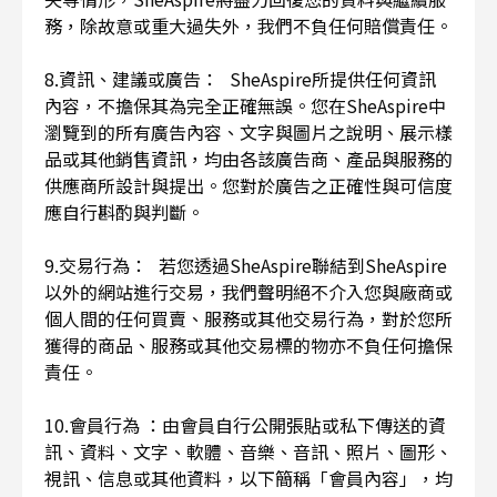
務，除故意或重大過失外，我們不負任何賠償責任。
8.資訊、建議或廣告： SheAspire所提供任何資訊
內容，不擔保其為完全正確無誤。您在SheAspire中
瀏覽到的所有廣告內容、文字與圖片之說明、展示樣
品或其他銷售資訊，均由各該廣告商、產品與服務的
供應商所設計與提出。您對於廣告之正確性與可信度
應自行斟酌與判斷。
9.交易行為： 若您透過SheAspire聯結到SheAspire
以外的網站進行交易，我們聲明絕不介入您與廠商或
個人間的任何買賣、服務或其他交易行為，對於您所
獲得的商品、服務或其他交易標的物亦不負任何擔保
責任。
10.會員行為 ：由會員自行公開張貼或私下傳送的資
訊、資料、文字、軟體、音樂、音訊、照片、圖形、
視訊、信息或其他資料，以下簡稱「會員內容」，均