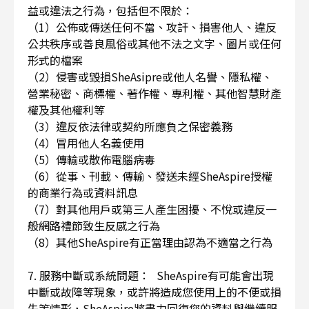
益或違法之行為，包括但不限於：
（1）公佈或傳送任何不當、攻訐、損害他人、違反
公共秩序或善良風俗或其他不法之文字、圖片或任何
形式的檔案
（2）侵害或毀損SheAsipre或他人名譽、隱私權、
營業秘密、商標權、著作權、專利權、其他智慧財產
權及其他權利等
（3）違反依法律或契約所應負之保密義務
（4）冒用他人名義使用
（5）傳輸或散佈電腦病毒
（6）從事、刊載、傳輸、發送未經SheAspire授權
的商業行為或資料訊息
（7）對其他用戶或第三人產生困擾、不悅或違反一
般網路禮節致生反感之行為
（8）其他SheAspire有正當理由認為不適當之行為
7. 服務中斷或系統問題： SheAspire有可能會出現
中斷或故障等現象，或許將造成您使用上的不便或損
失等情形，SheAspire將盡力回復您的資料與繼續服