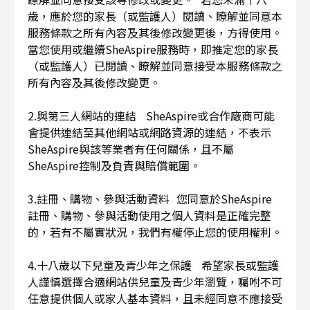
歲，應於您的家長（或監護人）閱讀、瞭解並同意本
服務條款之所有內容及其後修改變更後，方得使用。
當您使用或繼續SheAspire服務時，即推定您的家長
（或監護人）已閱讀、瞭解並同意接受本服務條款之
所有內容及其後修改變更。
2.與第三人網站的連結 SheAspire或合作廠商可能
會提供連結至其他網站或網路資源的連結，不表示
SheAspire與該等業者有任何關係，且不屬
SheAspire控制及負責與賠償範圍。
3.註冊、購物、參與活動資料 您同意於SheAspire
註冊、購物、參與活動使用之個人資料是正確完整
的，若有不屬實狀況，我們有權停止您的使用權利。
4.十八歲以下兒童及青少年之保護 希望家長或監護
人謹慎選擇合適網站供兒童及青少年瀏覽，囑咐不可
任意提供個人或家人基本資料，且未經同意不應接受