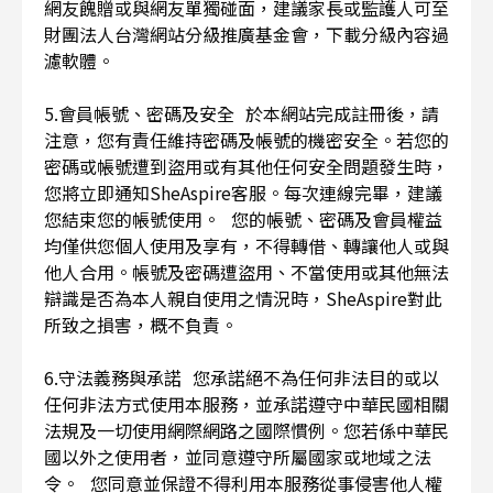
網友餽贈或與網友單獨碰面，建議家長或監護人可至
財團法人台灣網站分級推廣基金會，下載分級內容過
濾軟體。
5.會員帳號、密碼及安全 於本網站完成註冊後，請
注意，您有責任維持密碼及帳號的機密安全。若您的
密碼或帳號遭到盜用或有其他任何安全問題發生時，
您將立即通知SheAspire客服。每次連線完畢，建議
您結束您的帳號使用。 您的帳號、密碼及會員權益
均僅供您個人使用及享有，不得轉借、轉讓他人或與
他人合用。帳號及密碼遭盜用、不當使用或其他無法
辯識是否為本人親自使用之情況時，SheAspire對此
所致之損害，概不負責。
6.守法義務與承諾 您承諾絕不為任何非法目的或以
任何非法方式使用本服務，並承諾遵守中華民國相關
法規及一切使用網際網路之國際慣例。您若係中華民
國以外之使用者，並同意遵守所屬國家或地域之法
令。 您同意並保證不得利用本服務從事侵害他人權