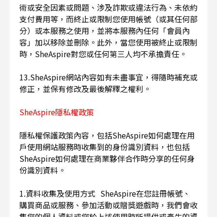
術或安全因素或問題、涉及詐欺或違法行為、未依約
支付費用等，而終止或限制您使用帳號（或其任何部
分）或本服務之使用，並將本服務內任何「會員內
容」加以移除並刪除。此外，當您使用被終止或限制
時，SheAspire對您或任何第三人均不承擔責任。
13.SheAspire網站內容如有未盡事宜，得隨時補充或
修正，並保有修改及最後解釋之權利。
SheAspire隱私權政策
隱私權保護政策內容，包括SheAspire如何處理在用
戶使用網站服務時收集到的身份識別資料，也包括
SheAspire如何處理在商業夥伴合作時分享的任何身
份識別資料。
1.資料收集及使用方式 SheAspire在您註冊帳號、
購買商品或服務、參加活動或贈獎遊戲時，我們會收
集您的個人資料或您於上述使用時所提供或產生的資