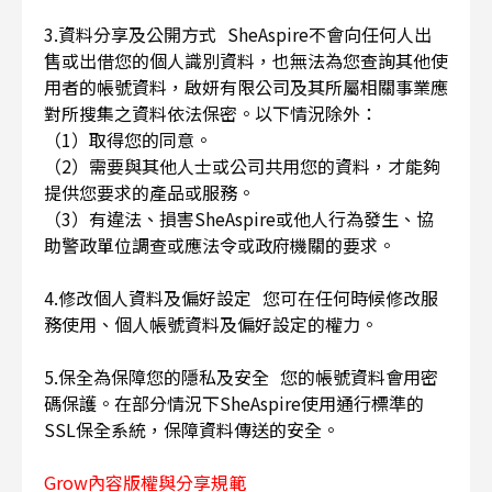
3.資料分享及公開方式 SheAspire不會向任何人出
售或出借您的個人識別資料，也無法為您查詢其他使
用者的帳號資料，啟妍有限公司及其所屬相關事業應
對所搜集之資料依法保密。以下情況除外：
（1）取得您的同意。
（2）需要與其他人士或公司共用您的資料，才能夠
提供您要求的產品或服務。
（3）有違法、損害SheAspire或他人行為發生、協
助警政單位調查或應法令或政府機關的要求。
4.修改個人資料及偏好設定 您可在任何時候修改服
務使用、個人帳號資料及偏好設定的權力。
5.保全為保障您的隱私及安全 您的帳號資料會用密
碼保護。在部分情況下SheAspire使用通行標準的
SSL保全系統，保障資料傳送的安全。
Grow內容版權與分享規範