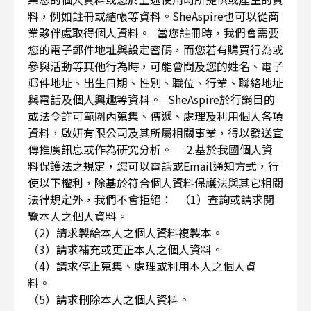
料，例如註冊或結帳等資料。SheAspire也可以從商
業夥伴處取得個人資料。 當您註冊時，我們會需要
您的電子郵件地址與設定密碼，而您若有購買行為或
參與活動等其他行為時，可能會問及您的姓名、電子
郵件地址、出生日期、性別、職位、行業、聯絡地址
與電話及個人興趣等資料。 SheAspire於行銷目的
或法令許可範圍內蒐集、傳遞、處理及利用個人各項
資料，啟妍有限公司及其所屬相關事業，得以發送宣
傳推廣訊息或作為研究分析。 2.基於我國個人資
料保護法之規定，您可以電話或Email通知方式，行
使以下權利，除基於符合個人資料保護法與其它相關
法律規定外，我們不會拒絕： （1）查詢或請求閱
覽本人之個人資料。
（2）請求製給本人之個人資料複製本。
（3）請求補充或更正本人之個人資料。
（4）請求停止蒐集、處理或利用本人之個人資
料。
（5）請求刪除本人之個人資料。