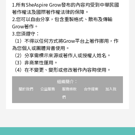
1.所有SheAspire Grow發布的內容均受到中華民國
著作權法及國際著作權法律的保障。
2.您可以自由分享，包含重製格式、散布及傳輸
Grow著作。
3.您須遵守：
（1）不得以任何方式將Grow平台上著作挪用，作
為您個人或團體背書使用。
（2）分享需標示來源或著作人或授權人姓名。
（3）非商業性運用。
（4）在不變更、變形或修改著作內容時使用。
組織簡介：
關於我們
公益服務
服務條款
合作提案
加入我
們