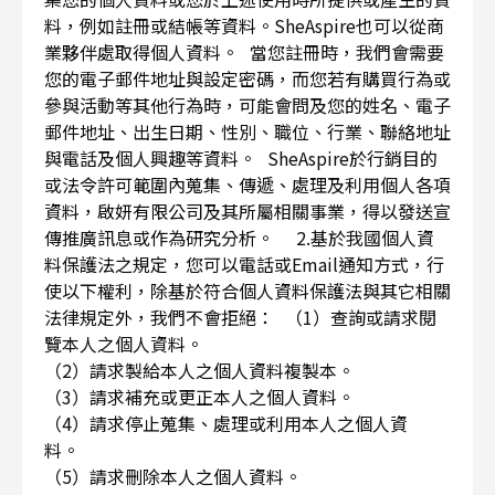
料，例如註冊或結帳等資料。SheAspire也可以從商
業夥伴處取得個人資料。 當您註冊時，我們會需要
您的電子郵件地址與設定密碼，而您若有購買行為或
參與活動等其他行為時，可能會問及您的姓名、電子
郵件地址、出生日期、性別、職位、行業、聯絡地址
與電話及個人興趣等資料。 SheAspire於行銷目的
或法令許可範圍內蒐集、傳遞、處理及利用個人各項
資料，啟妍有限公司及其所屬相關事業，得以發送宣
傳推廣訊息或作為研究分析。 2.基於我國個人資
料保護法之規定，您可以電話或Email通知方式，行
使以下權利，除基於符合個人資料保護法與其它相關
法律規定外，我們不會拒絕： （1）查詢或請求閱
覽本人之個人資料。
（2）請求製給本人之個人資料複製本。
（3）請求補充或更正本人之個人資料。
（4）請求停止蒐集、處理或利用本人之個人資
料。
（5）請求刪除本人之個人資料。