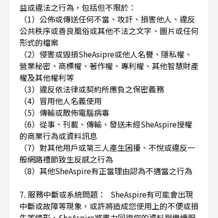
益或違法之行為，包括但不限於：
（1）公佈或傳送任何不當、攻訐、損害他人、違反
公共秩序或善良風俗或其他不法之文字、圖片或任何
形式的檔案
（2）侵害或毀損SheAsipre或他人名譽、隱私權、
營業秘密、商標權、著作權、專利權、其他智慧財產
權及其他權利等
（3）違反依法律或契約所應負之保密義務
（4）冒用他人名義使用
（5）傳輸或散佈電腦病毒
（6）從事、刊載、傳輸、發送未經SheAspire授權
的商業行為或資料訊息
（7）對其他用戶或第三人產生困擾、不悅或違反一
般網路禮節致生反感之行為
（8）其他SheAspire有正當理由認為不適當之行為
7. 服務中斷或系統問題： SheAspire有可能會出現
中斷或故障等現象，或許將造成您使用上的不便或損
失等情形，SheAspire將盡力回復您的資料與繼續服