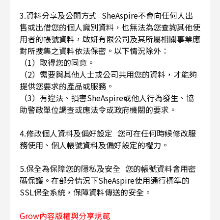
3.資料分享及公開方式 SheAspire不會向任何人出
售或出借您的個人識別資料，也無法為您查詢其他使
用者的帳號資料，啟妍有限公司及其所屬相關事業應
對所搜集之資料依法保密。以下情況除外：
（1）取得您的同意。
（2）需要與其他人士或公司共用您的資料，才能夠
提供您要求的產品或服務。
（3）有違法、損害SheAspire或他人行為發生、協
助警政單位調查或應法令或政府機關的要求。
4.修改個人資料及偏好設定 您可在任何時候修改服
務使用、個人帳號資料及偏好設定的權力。
5.保全為保障您的隱私及安全 您的帳號資料會用密
碼保護。在部分情況下SheAspire使用通行標準的
SSL保全系統，保障資料傳送的安全。
Grow內容版權與分享規範