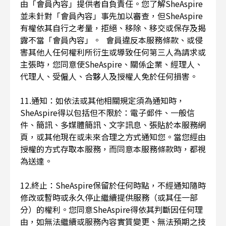
由「會員內容」提供者自負責任。您了解SheAspire
並未針對「會員內容」事先加以審查，但SheAspire
有權依其自行之考量，拒絕、移除、移交或保存及揭
露不當「會員內容」。 會員違反本服務條款、或侵
害其他人任何權利所衍生或導致任何第三人為請求或
主張時，您同意使SheAspire、關係企業、經理人、
代理人、受僱人、合夥人及授權人免於任何損害。
11.通知：如依法或其他相關規定須為通知時，
SheAspire得以包括但不限於：電子郵件、一般信
件、簡訊、多媒體簡訊、文字訊息、張貼於本服務網
頁，或其他現在或未來合理之方式通知您。當您經由
授權的方式存取本服務，而同意本服務條款時，都視
為送達。
12.終止：SheAspire保留於任何時點，不經通知隨時
修改或暫時或永久停止繼續提供服務（或其任一部
分）的權利。您同意SheAspire得依其判斷因任何理
由，如無法繼續或服務內容實質變更、無法預期之技