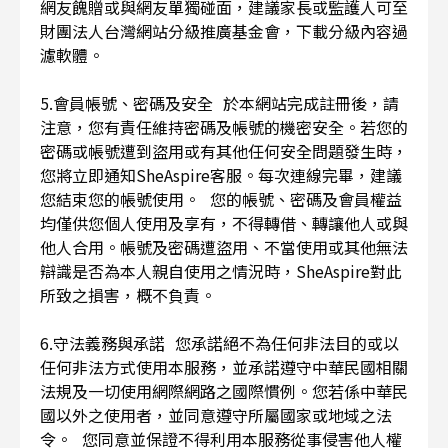
網友餽贈或與網友單獨碰面，建議家長或監護人可至
財團法人台灣網站分級推廣基金會，下載分級內容過
濾軟體。
5.會員帳號、密碼及安全 於本網站完成註冊後，請
注意，您有責任維持密碼及帳號的機密安全。若您的
密碼或帳號遭到盜用或有其他任何安全問題發生時，
您將立即通知SheAspire客服。每次連線完畢，建議
您結束您的帳號使用。 您的帳號、密碼及會員權益
均僅供您個人使用及享有，不得轉借、轉讓他人或與
他人合用。帳號及密碼遭盜用、不當使用或其他無法
辯識是否為本人親自使用之情況時，SheAspire對此
所致之損害，概不負責。
6.守法義務與承諾 您承諾絕不為任何非法目的或以
任何非法方式使用本服務，並承諾遵守中華民國相關
法規及一切使用網際網路之國際慣例。您若係中華民
國以外之使用者，並同意遵守所屬國家或地域之法
令。 您同意並保證不得利用本服務從事侵害他人權