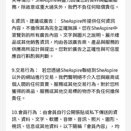
務，除故意或重大過失外，我們不負任何賠償責任。
8.資訊、建議或廣告： SheAspire所提供任何資訊
內容，不擔保其為完全正確無誤。您在SheAspire中
瀏覽到的所有廣告內容、文字與圖片之說明、展示樣
品或其他銷售資訊，均由各該廣告商、產品與服務的
供應商所設計與提出。您對於廣告之正確性與可信度
應自行斟酌與判斷。
9.交易行為： 若您透過SheAspire聯結到SheAspire
以外的網站進行交易，我們聲明絕不介入您與廠商或
個人間的任何買賣、服務或其他交易行為，對於您所
獲得的商品、服務或其他交易標的物亦不負任何擔保
責任。
10.會員行為 ：由會員自行公開張貼或私下傳送的資
訊、資料、文字、軟體、音樂、音訊、照片、圖形、
視訊、信息或其他資料，以下簡稱「會員內容」，均