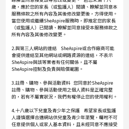
歲，應於您的家長（或監護人）閱讀、瞭解並同意本
服務條款之所有內容及其後修改變更後，方得使用。
當您使用或繼續SheAspire服務時，即推定您的家長
（或監護人）已閱讀、瞭解並同意接受本服務條款之
所有內容及其後修改變更。
2.與第三人網站的連結 SheAspire或合作廠商可能
會提供連結至其他網站或網路資源的連結，不表示
SheAspire與該等業者有任何關係，且不屬
SheAspire控制及負責與賠償範圍。
3.註冊、購物、參與活動資料 您同意於SheAspire
註冊、購物、參與活動使用之個人資料是正確完整
的，若有不屬實狀況，我們有權停止您的使用權利。
4.十八歲以下兒童及青少年之保護 希望家長或監護
人謹慎選擇合適網站供兒童及青少年瀏覽，囑咐不可
任意提供個人或家人基本資料，且未經同意不應接受