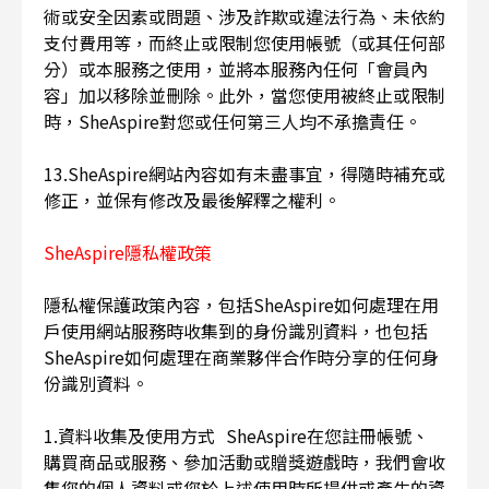
術或安全因素或問題、涉及詐欺或違法行為、未依約
支付費用等，而終止或限制您使用帳號（或其任何部
分）或本服務之使用，並將本服務內任何「會員內
容」加以移除並刪除。此外，當您使用被終止或限制
時，SheAspire對您或任何第三人均不承擔責任。
13.SheAspire網站內容如有未盡事宜，得隨時補充或
修正，並保有修改及最後解釋之權利。
SheAspire隱私權政策
隱私權保護政策內容，包括SheAspire如何處理在用
戶使用網站服務時收集到的身份識別資料，也包括
SheAspire如何處理在商業夥伴合作時分享的任何身
份識別資料。
1.資料收集及使用方式 SheAspire在您註冊帳號、
購買商品或服務、參加活動或贈獎遊戲時，我們會收
集您的個人資料或您於上述使用時所提供或產生的資