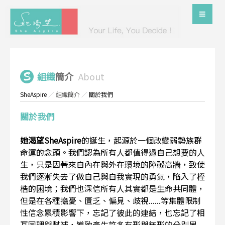
組織
簡介
About
SheAspire
／
組織簡介
／
關於我們
關於我們
她渴望SheAspire
的誕生，起源於一個改變弱勢族群
命運的念頭。我們認為所有人都值得過自己想要的人
生，只是因著來自內在與外在環境的障礙高牆，致使
我們逐漸失去了做自己與自我實現的勇氣，陷入了桎
梏的困境；我們也深信所有人其實都是生命共同體，
但是在各種擔憂、匱乏、偏見、歧視......等集體限制
性信念累積影響下，忘記了彼此的連結，也忘記了相
互同理與幫補，導致產生許多有形與無形的分別界