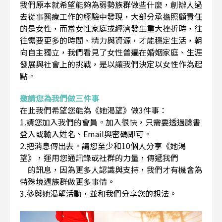
我們原本就希望能夠為弱勢族群做些什麼，創辦人過
去從事醫療工作的經驗中發現，大部分承擔照顧責任
的是女性，而當女性家庭或經濟發生重大挫折時，往
往需要更多的時間、精力與資源，才能穩定生活，朝
向自主獨立，我們看見了女性普遍在婚姻家庭、生涯
發展與社會上的挑戰，是以讓我們決定以女性作為起
點。
邀請您為我們做三件事
在此我們希望您能為《她渴望》做3件事：
1.請您加入我們的會員。加入很快，只需要透過臉書
登入或輸入姓名、Email與密碼即可。
2.把消息傳出去。請您至少和10個人分享《她渴
望》，運用您通訊錄或社群的力量，傳遞我們
的訊息，因為更多人認識與支持，我們才有機會為
特殊境遇族群做更多事情。
3.參與她渴望活動，並和我們分享您的想法。