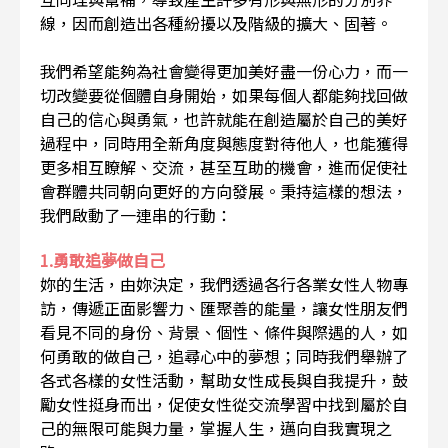
線，因而創造出各種紛擾以及階級的擴大、固著。
我們希望能夠為社會變得更加美好盡一份心力，而一
切改變要從個體自身開始，如果每個人都能夠找回做
自己的信心與勇氣，也許就能在創造屬於自己的美好
過程中，同時用全新角度與態度對待他人，也能獲得
更多相互瞭解、交流，甚至互助的機會，進而促使社
會群體共同朝向更好的方向發展。秉持這樣的想法，
我們啟動了一連串的行動：
1.勇敢追夢做自己
妳的生活，由妳決定，我們透過各行各業女性人物專
訪，傳遞正面影響力、匯聚善的能量，讓女性朋友們
看見不同的身份、背景、個性、條件與際遇的人，如
何勇敢的做自己，追尋心中的夢想；同時我們舉辦了
各式各樣的女性活動，幫助女性成長與自我提升，鼓
勵女性挺身而出，促使女性從交流學習中找到屬於自
己的無限可能與力量，掌握人生，邁向自我實現之