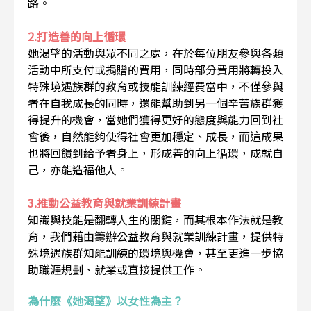
路。
2.打造善的向上循環
她渴望的活動與眾不同之處，在於每位朋友參與各類
活動中所支付或捐贈的費用，同時部分費用將轉投入
特殊境遇族群的教育或技能訓練經費當中，不僅參與
者在自我成長的同時，還能幫助到另一個辛苦族群獲
得提升的機會，當她們獲得更好的態度與能力回到社
會後，自然能夠使得社會更加穩定、成長，而這成果
也將回饋到給予者身上，形成善的向上循環，成就自
己，亦能造福他人。
3.推動公益教育與就業訓練計畫
知識與技能是翻轉人生的關鍵，而其根本作法就是教
育，我們藉由籌辦公益教育與就業訓練計畫，提供特
殊境遇族群知能訓練的環境與機會，甚至更進一步協
助職涯規劃、就業或直接提供工作。
為什麼《她渴望》以女性為主？