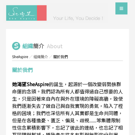
組織
簡介
About
SheAspire
／
組織簡介
／
關於我們
關於我們
她渴望SheAspire
的誕生，起源於一個改變弱勢族群
命運的念頭。我們認為所有人都值得過自己想要的人
生，只是因著來自內在與外在環境的障礙高牆，致使
我們逐漸失去了做自己與自我實現的勇氣，陷入了桎
梏的困境；我們也深信所有人其實都是生命共同體，
但是在各種擔憂、匱乏、偏見、歧視......等集體限制
性信念累積影響下，忘記了彼此的連結，也忘記了相
互同理與幫補，導致產生許多有形與無形的分別界