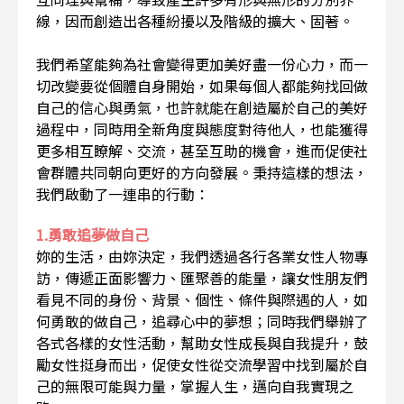
線，因而創造出各種紛擾以及階級的擴大、固著。
我們希望能夠為社會變得更加美好盡一份心力，而一
切改變要從個體自身開始，如果每個人都能夠找回做
自己的信心與勇氣，也許就能在創造屬於自己的美好
過程中，同時用全新角度與態度對待他人，也能獲得
更多相互瞭解、交流，甚至互助的機會，進而促使社
會群體共同朝向更好的方向發展。秉持這樣的想法，
我們啟動了一連串的行動：
1.勇敢追夢做自己
妳的生活，由妳決定，我們透過各行各業女性人物專
訪，傳遞正面影響力、匯聚善的能量，讓女性朋友們
看見不同的身份、背景、個性、條件與際遇的人，如
何勇敢的做自己，追尋心中的夢想；同時我們舉辦了
各式各樣的女性活動，幫助女性成長與自我提升，鼓
勵女性挺身而出，促使女性從交流學習中找到屬於自
己的無限可能與力量，掌握人生，邁向自我實現之