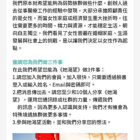
我們原本就希望能夠為弱勢族群做些什麼，創辦人過
去從事醫療工作的經驗中發現，大部分承擔照顧責任
的是女性，而當女性家庭或經濟發生重大挫折時，往
往需要更多的時間、精力與資源，才能穩定生活，朝
向自主獨立，我們看見了女性普遍在婚姻家庭、生涯
發展與社會上的挑戰，是以讓我們決定以女性作為起
點。
邀請您為我們做三件事
在此我們希望您能為《她渴望》做3件事：
1.請您加入我們的會員。加入很快，只需要透過臉書
登入或輸入姓名、Email與密碼即可。
2.把消息傳出去。請您至少和10個人分享《她渴
望》，運用您通訊錄或社群的力量，傳遞我們
的訊息，因為更多人認識與支持，我們才有機會為
特殊境遇族群做更多事情。
3.參與她渴望活動，並和我們分享您的想法。