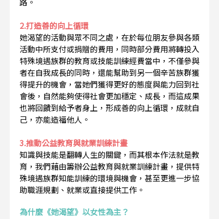
路。
2.打造善的向上循環
她渴望的活動與眾不同之處，在於每位朋友參與各類
活動中所支付或捐贈的費用，同時部分費用將轉投入
特殊境遇族群的教育或技能訓練經費當中，不僅參與
者在自我成長的同時，還能幫助到另一個辛苦族群獲
得提升的機會，當她們獲得更好的態度與能力回到社
會後，自然能夠使得社會更加穩定、成長，而這成果
也將回饋到給予者身上，形成善的向上循環，成就自
己，亦能造福他人。
3.推動公益教育與就業訓練計畫
知識與技能是翻轉人生的關鍵，而其根本作法就是教
育，我們藉由籌辦公益教育與就業訓練計畫，提供特
殊境遇族群知能訓練的環境與機會，甚至更進一步協
助職涯規劃、就業或直接提供工作。
為什麼《她渴望》以女性為主？