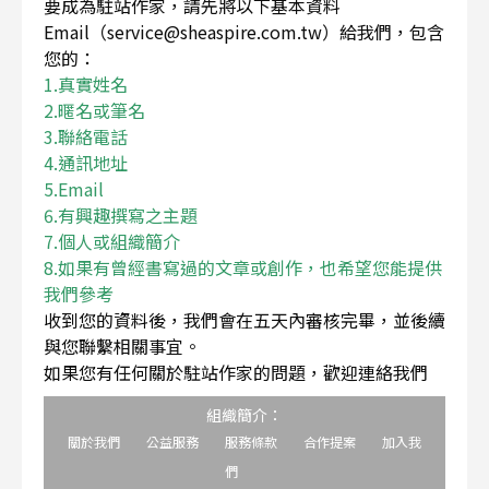
要成為駐站作家，請先將以下基本資料
Email（service@sheaspire.com.tw）給我們，包含
您的：
1.真實姓名
2.暱名或筆名
3.聯絡電話
4.通訊地址
5.Email
6.有興趣撰寫之主題
7.個人或組織簡介
8.如果有曾經書寫過的文章或創作，也希望您能提供
我們參考
收到您的資料後，我們會在五天內審核完畢，並後續
與您聯繫相關事宜。
如果您有任何關於駐站作家的問題，歡迎連絡我們
組織簡介：
關於我們
公益服務
服務條款
合作提案
加入我
們