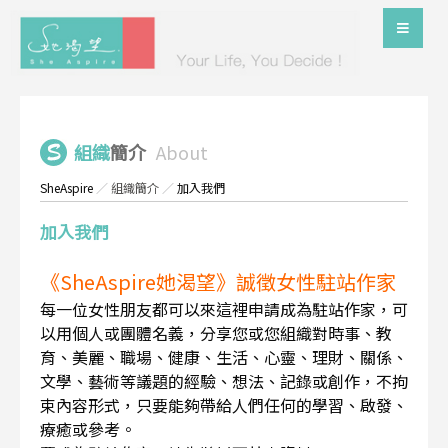
組織
簡介
About
SheAspire
／
組織簡介
／
加入我們
加入我們
《SheAspire她渴望》誠徵女性駐站作家
每一位女性朋友都可以來這裡申請成為駐站作家，可
以用個人或團體名義，分享您或您組織對時事、教
育、美麗、職場、健康、生活、心靈、理財、關係、
文學、藝術等議題的經驗、想法、記錄或創作，不拘
束內容形式，只要能夠帶給人們任何的學習、啟發、
療癒或參考。