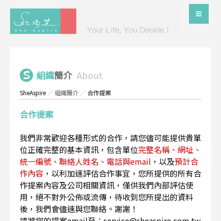
組織
簡介
About
SheAspire
／
組織簡介
／
合作提案
合作提案
我們非常歡迎各種形式的合作，請您儘可能提供貴單
位正確完整的基本資訊，包含單位
完整名稱、網址、
統一編號、聯絡人姓名、電話與email
，以及
預計合
作內容
，以利加速評估合作事宜，您所提供的所有合
作提案內容及公司相關資訊，僅供我們內部評估使
用，絕不對外公佈或流傳，待收到您所提出的資料
後，我們會儘速與您聯絡。謝謝！
請將您的提案email至：service@sheaspire.com.tw