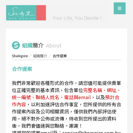
組織
簡介
About
SheAspire
／
組織簡介
／
合作提案
合作提案
我們非常歡迎各種形式的合作，請您儘可能提供貴單
位正確完整的基本資訊，包含單位
完整名稱、網址、
統一編號、聯絡人姓名、電話與email
，以及
預計合
作內容
，以利加速評估合作事宜，您所提供的所有合
作提案內容及公司相關資訊，僅供我們內部評估使
用，絕不對外公佈或流傳，待收到您所提出的資料
後，我們會儘速與您聯絡。謝謝！
請將您的提案email至：service@sheaspire.com.tw