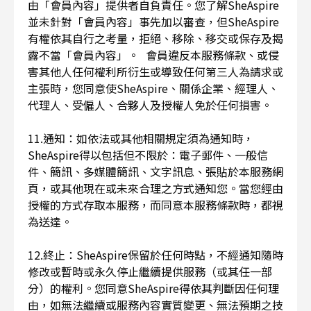
由「會員內容」提供者自負責任。您了解SheAspire
並未針對「會員內容」事先加以審查，但SheAspire
有權依其自行之考量，拒絕、移除、移交或保存及揭
露不當「會員內容」。 會員違反本服務條款、或侵
害其他人任何權利所衍生或導致任何第三人為請求或
主張時，您同意使SheAspire、關係企業、經理人、
代理人、受僱人、合夥人及授權人免於任何損害。
11.通知：如依法或其他相關規定須為通知時，
SheAspire得以包括但不限於：電子郵件、一般信
件、簡訊、多媒體簡訊、文字訊息、張貼於本服務網
頁，或其他現在或未來合理之方式通知您。當您經由
授權的方式存取本服務，而同意本服務條款時，都視
為送達。
12.終止：SheAspire保留於任何時點，不經通知隨時
修改或暫時或永久停止繼續提供服務（或其任一部
分）的權利。您同意SheAspire得依其判斷因任何理
由，如無法繼續或服務內容實質變更、無法預期之技