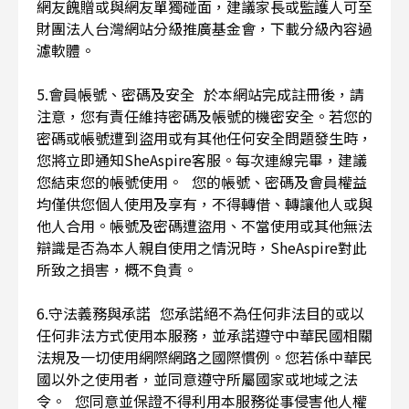
網友餽贈或與網友單獨碰面，建議家長或監護人可至
財團法人台灣網站分級推廣基金會，下載分級內容過
濾軟體。
5.會員帳號、密碼及安全 於本網站完成註冊後，請
注意，您有責任維持密碼及帳號的機密安全。若您的
密碼或帳號遭到盜用或有其他任何安全問題發生時，
您將立即通知SheAspire客服。每次連線完畢，建議
您結束您的帳號使用。 您的帳號、密碼及會員權益
均僅供您個人使用及享有，不得轉借、轉讓他人或與
他人合用。帳號及密碼遭盜用、不當使用或其他無法
辯識是否為本人親自使用之情況時，SheAspire對此
所致之損害，概不負責。
6.守法義務與承諾 您承諾絕不為任何非法目的或以
任何非法方式使用本服務，並承諾遵守中華民國相關
法規及一切使用網際網路之國際慣例。您若係中華民
國以外之使用者，並同意遵守所屬國家或地域之法
令。 您同意並保證不得利用本服務從事侵害他人權