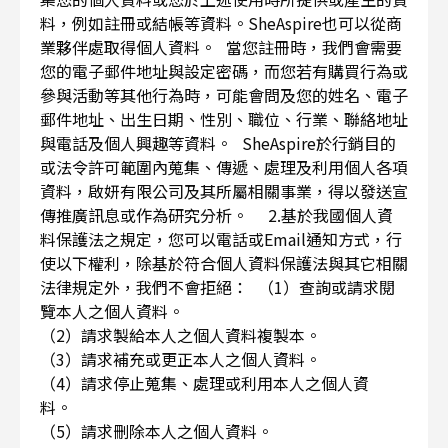
料，例如註冊或結帳等資料。SheAspire也可以從商
業夥伴處取得個人資料。 當您註冊時，我們會需要
您的電子郵件地址與設定密碼，而您若有購買行為或
參與活動等其他行為時，可能會問及您的姓名、電子
郵件地址、出生日期、性別、職位、行業、聯絡地址
與電話及個人興趣等資料。 SheAspire於行銷目的
或法令許可範圍內蒐集、傳遞、處理及利用個人各項
資料，啟妍有限公司及其所屬相關事業，得以發送宣
傳推廣訊息或作為研究分析。 2.基於我國個人資
料保護法之規定，您可以電話或Email通知方式，行
使以下權利，除基於符合個人資料保護法與其它相關
法律規定外，我們不會拒絕： （1）查詢或請求閱
覽本人之個人資料。
（2）請求製給本人之個人資料複製本。
（3）請求補充或更正本人之個人資料。
（4）請求停止蒐集、處理或利用本人之個人資
料。
（5）請求刪除本人之個人資料。