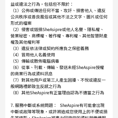
益或違法之行為，包括但不限於：
（1）公佈或傳送任何不當、攻訐、損害他人、違反
公共秩序或善良風俗或其他不法之文字、圖片或任何
形式的檔案
（2）侵害或毀損SheAsipre或他人名譽、隱私權、
營業秘密、商標權、著作權、專利權、其他智慧財產
權及其他權利等
（3）違反依法律或契約所應負之保密義務
（4）冒用他人名義使用
（5）傳輸或散佈電腦病毒
（6）從事、刊載、傳輸、發送未經SheAspire授權
的商業行為或資料訊息
（7）對其他用戶或第三人產生困擾、不悅或違反一
般網路禮節致生反感之行為
（8）其他SheAspire有正當理由認為不適當之行為
7. 服務中斷或系統問題： SheAspire有可能會出現
中斷或故障等現象，或許將造成您使用上的不便或損
失等情形，SheAspire將盡力回復您的資料與繼續服