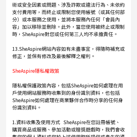
術或安全因素或問題、涉及詐欺或違法行為、未依約
支付費用等，而終止或限制您使用帳號（或其任何部
分）或本服務之使用，並將本服務內任何「會員內
容」加以移除並刪除。此外，當您使用被終止或限制
時，SheAspire對您或任何第三人均不承擔責任。
13.SheAspire網站內容如有未盡事宜，得隨時補充或
修正，並保有修改及最後解釋之權利。
SheAspire隱私權政策
隱私權保護政策內容，包括SheAspire如何處理在用
戶使用網站服務時收集到的身份識別資料，也包括
SheAspire如何處理在商業夥伴合作時分享的任何身
份識別資料。
1.資料收集及使用方式 SheAspire在您註冊帳號、
購買商品或服務、參加活動或贈獎遊戲時，我們會收
集您的個人資料或您於上述使用時所提供或產生的資