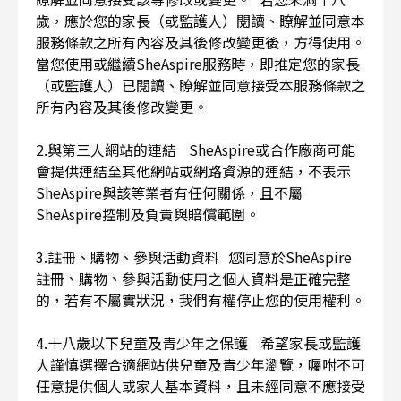
歲，應於您的家長（或監護人）閱讀、瞭解並同意本
服務條款之所有內容及其後修改變更後，方得使用。
當您使用或繼續SheAspire服務時，即推定您的家長
（或監護人）已閱讀、瞭解並同意接受本服務條款之
所有內容及其後修改變更。
2.與第三人網站的連結 SheAspire或合作廠商可能
會提供連結至其他網站或網路資源的連結，不表示
SheAspire與該等業者有任何關係，且不屬
SheAspire控制及負責與賠償範圍。
3.註冊、購物、參與活動資料 您同意於SheAspire
註冊、購物、參與活動使用之個人資料是正確完整
的，若有不屬實狀況，我們有權停止您的使用權利。
4.十八歲以下兒童及青少年之保護 希望家長或監護
人謹慎選擇合適網站供兒童及青少年瀏覽，囑咐不可
任意提供個人或家人基本資料，且未經同意不應接受