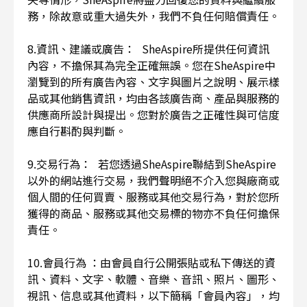
務，除故意或重大過失外，我們不負任何賠償責任。
8.資訊、建議或廣告： SheAspire所提供任何資訊
內容，不擔保其為完全正確無誤。您在SheAspire中
瀏覽到的所有廣告內容、文字與圖片之說明、展示樣
品或其他銷售資訊，均由各該廣告商、產品與服務的
供應商所設計與提出。您對於廣告之正確性與可信度
應自行斟酌與判斷。
9.交易行為： 若您透過SheAspire聯結到SheAspire
以外的網站進行交易，我們聲明絕不介入您與廠商或
個人間的任何買賣、服務或其他交易行為，對於您所
獲得的商品、服務或其他交易標的物亦不負任何擔保
責任。
10.會員行為 ：由會員自行公開張貼或私下傳送的資
訊、資料、文字、軟體、音樂、音訊、照片、圖形、
視訊、信息或其他資料，以下簡稱「會員內容」，均