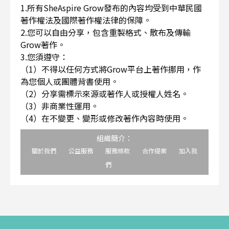
1.所有SheAspire Grow發布的內容均受到中華民國
著作權法及國際著作權法律的保障。
2.您可以自由分享，包含重製格式、散布及傳輸
Grow著作。
3.您須遵守：
（1）不得以任何方式將Grow平台上著作挪用，作
為您個人或團體背書使用。
（2）分享需標示來源或著作人或授權人姓名。
（3）非商業性運用。
（4）在不變更、變形或修改著作內容時使用。
組織簡介：
關於我們
公益服務
服務條款
合作提案
加入我
們