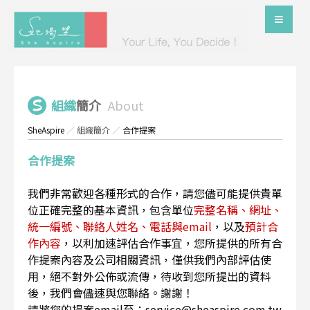
組織
簡介
About
SheAspire
／
組織簡介
／
合作提案
合作提案
我們非常歡迎各種形式的合作，請您儘可能提供貴單
位正確完整的基本資訊，包含單位
完整名稱、網址、
統一編號、聯絡人姓名、電話與email
，以及
預計合
作內容
，以利加速評估合作事宜，您所提供的所有合
作提案內容及公司相關資訊，僅供我們內部評估使
用，絕不對外公佈或流傳，待收到您所提出的資料
後，我們會儘速與您聯絡。謝謝！
請將您的提案email至：service@sheaspire.com.tw