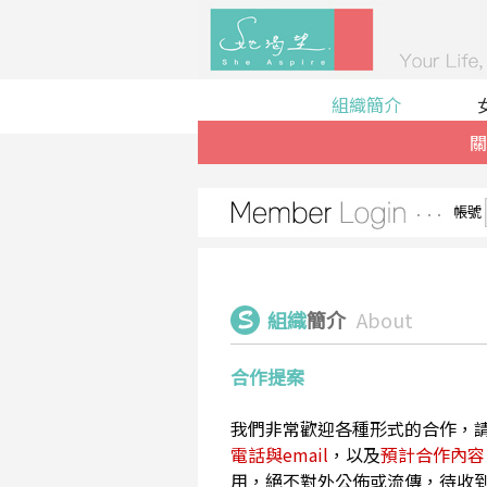
組織簡介
關
帳號
組織
簡介
About
合作提案
我們非常歡迎各種形式的合作，
電話與email
，以及
預計合作內容
用，絕不對外公佈或流傳，待收