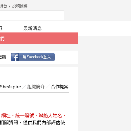
後台
投稿推薦
區
最新消息
們
密碼
SheAspire
／
組織簡介
／
合作提案
、網址、統一編號、聯絡人姓名、
相關資訊，僅供我們內部評估使