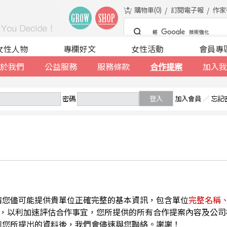
購物車(
0
)
訂閱電子報
作家
女性人物
專欄好文
女性活動
會員專
於我們
公益服務
服務條款
合作提案
加入我
密碼
登入
加入會員
／
忘記
請您儘可能提供貴單位正確完整的基本資訊，包含單位
完整名稱
，以利加速評估合作事宜，您所提供的所有合作提案內容及公司
到您所提出的資料後，我們會儘速與您聯絡。謝謝！