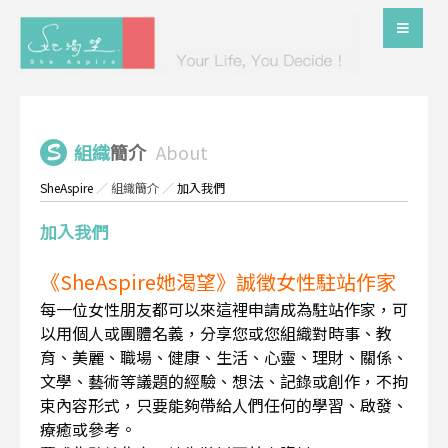
組織
簡介
About
SheAspire
／
組織簡介
／
加入我們
加入我們
《SheAspire她渴望》誠徵女性駐站作家
每一位女性朋友都可以來這裡申請成為駐站作家，可
以用個人或團體名義，分享您或您組織對時事、教
育、美麗、職場、健康、生活、心靈、理財、關係、
文學、藝術等議題的經驗、想法、記錄或創作，不拘
束內容形式，只要能夠帶給人們任何的學習、啟發、
療癒或參考。