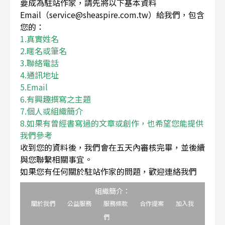
要成為駐站作家，請先將以下基本資料
Email（service@sheaspire.com.tw）給我們，包含
您的：
1.真實姓名
2.暱名或筆名
3.聯絡電話
4.通訊地址
5.Email
6.有興趣撰寫之主題
7.個人或組織簡介
8.如果有曾經書寫過的文章或創作，也希望您能提供
我們參考
收到您的資料後，我們會在五天內審核完畢，並後續
與您聯繫相關事宜。
如果您有任何關於駐站作家的問題，歡迎連絡我們
組織簡介：
關於我們
公益服務
服務條款
合作提案
加入我
們