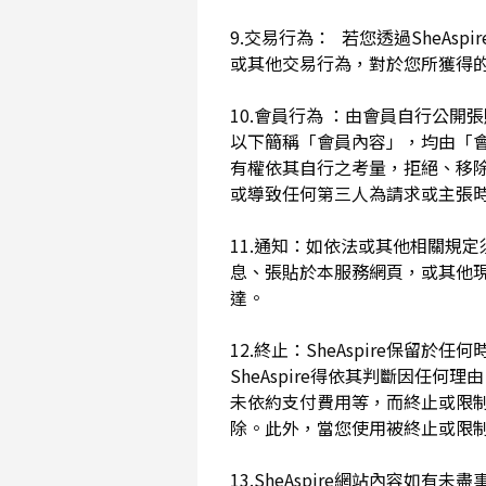
9.交易行為： 若您透過SheAs
或其他交易行為，對於您所獲得
10.會員行為 ：由會員自行公
以下簡稱「會員內容」，均由「會員內
有權依其自行之考量，拒絕、移
或導致任何第三人為請求或主張時
11.通知：如依法或其他相關規定
息、張貼於本服務網頁，或其他
達。
12.終止：SheAspire保
SheAspire得依其判斷因
未依約支付費用等，而終止或限
除。此外，當您使用被終止或限制時
13.SheAspire網站內容