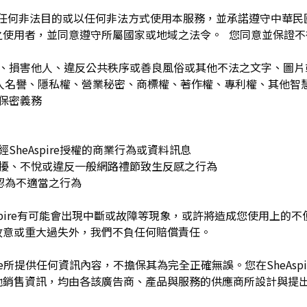
為任何非法目的或以任何非法方式使用本服務，並承諾遵守中華
之使用者，並同意遵守所屬國家或地域之法令。 您同意並保證不
：
訐、損害他人、違反公共秩序或善良風俗或其他不法之文字、圖
re或他人名譽、隱私權、營業秘密、商標權、著作權、專利權、其他
之保密義務
SheAspire授權的商業行為或資料訊息
困擾、不悅或違反一般網路禮節致生反感之行為
理由認為不適當之行為
Aspire有可能會出現中斷或故障等現象，或許將造成您使用上的不便或
故意或重大過失外，我們不負任何賠償責任。
pire所提供任何資訊內容，不擔保其為完全正確無誤。您在SheAs
他銷售資訊，均由各該廣告商、產品與服務的供應商所設計與提