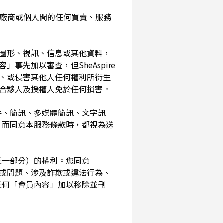
入您與廠商或個人間的任何買賣、服務
、圖形、視訊、信息或其他資料，
事先加以審查，但SheAspire
、或侵害其他人任何權利所衍生
、合夥人及授權人免於任何損害。
信件、簡訊、多媒體簡訊、文字訊
，而同意本服務條款時，都視為送
其任一部分）的權利。您同意
素或問題、涉及詐欺或違法行為、
任何「會員內容」加以移除並刪