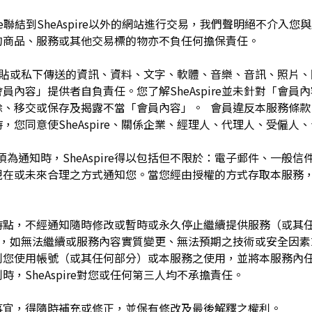
pire聯結到SheAspire以外的網站進行交易，我們聲明絕不介
的商品、服務或其他交易標的物亦不負任何擔保責任。
開張貼或私下傳送的資訊、資料、文字、軟體、音樂、音訊、照片
容」提供者自負責任。您了解SheAspire並未針對「會員內容」
除、移交或保存及揭露不當「會員內容」。 會員違反本服務條款
，您同意使SheAspire、關係企業、經理人、代理人、受僱人
須為通知時，SheAspire得以包括但不限於：電子郵件、一般
現在或未來合理之方式通知您。當您經由授權的方式存取本服務
留於任何時點，不經通知隨時修改或暫時或永久停止繼續提供服務（或
任何理由，如無法繼續或服務內容實質變更、無法預期之技術或安全因
制您使用帳號（或其任何部分）或本服務之使用，並將本服務內
，SheAspire對您或任何第三人均不承擔責任。
如有未盡事宜，得隨時補充或修正，並保有修改及最後解釋之權利。