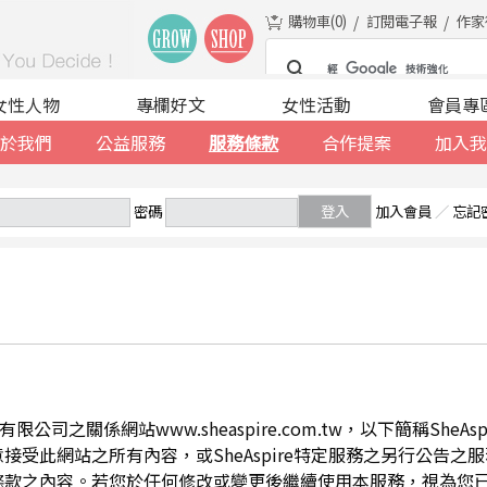
購物車(
0
)
訂閱電子報
作家
女性人物
專欄好文
女性活動
會員專
於我們
公益服務
服務條款
合作提案
加入我
密碼
登入
加入會員
／
忘記
公司之關係網站www.sheaspire.com.tw，以下簡稱SheA
此網站之所有內容，或SheAspire特定服務之另行公告之服務條
條款之內容。若您於任何修改或變更後繼續使用本服務，視為您