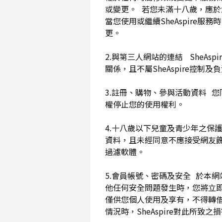
或變更。 若您未滿十八歲，應
當您使用或繼續SheAspir
更。
2.與第三人網站的連結 SheAs
關係，且不屬SheAspire控制
3.註冊、購物、參與活動資料 您
權停止您的使用權利。
4.十八歲以下兒童及青少年之保
資料，且未經同意不應接受網友
過濾軟體。
5.會員帳號、密碼及安全 於本
他任何安全問題發生時，您將立即
僅供您個人使用及享有，不得轉
情況時，SheAspire對此所致