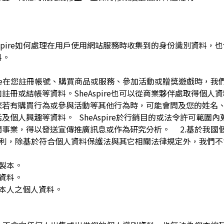
pire如何處理在用戶使用網站服務時收集到的身份識別資料，也包括
料。
spire在您註冊帳號、購買商品或服務、參加活動或贈獎遊戲時，
註冊或結帳等資料。SheAspire也可以從商業夥伴處取得個人
您若有購買行為或參與活動等其他行為時，可能會問及您的姓名
及個人興趣等資料。 SheAspire於行銷目的或法令許可範圍
關事業，得以發送宣傳推廣訊息或作為研究分析。 2.基於我國
下權利，除基於符合個人資料保護法與其它相關法律規定外，我們不
複製本。
人資料。
用本人之個人資料。