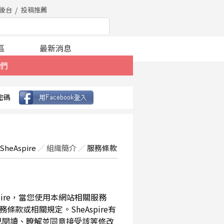
後台
投稿推薦
區
最新消息
們
密碼
SheAspire
／
組織簡介
／
服務條款
spire，當您使用本網站相關服務
款或相關規定。SheAspire有
已閱讀、瞭解並同意接受該等修改