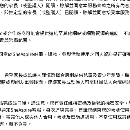
於您的家長（或監護人）閱讀、瞭解並同意本服務條款之所有內容
e服務時，即推定您的家長（或監護人）已閱讀、瞭解並同意接受本服
pire或合作廠商可能會提供連結至其他網站或網路資源的連結，不表示
及負責與賠償範圍。
同意於SheAspire註冊、購物、參與活動使用之個人資料是正
護 希望家長或監護人謹慎選擇合適網站供兒童及青少年瀏覽，
餽贈或與網友單獨碰面，建議家長或監護人可至財團法人台灣網
網站完成註冊後，請注意，您有責任維持密碼及帳號的機密安全
通知SheAspire客服。每次連線完畢，建議您結束您的帳號使
借、轉讓他人或與他人合用。帳號及密碼遭盜用、不當使用或其
之損害，概不負責。