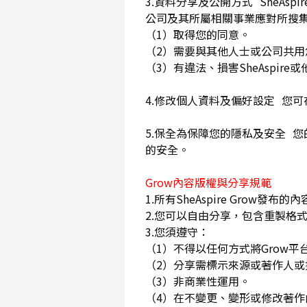
3.資料分享及公開方式 SheA
公司及其所屬相關事業應對所搜
（1）取得您的同意。
（2）需要與其他人士或公司共
（3）有違法、損害SheAspi
4.修改個人資料及偏好設定 您
5.保全為保障您的隱私及安全 您
的安全。
Grow內容版權與分享規範
1.所有SheAspire Gro
2.您可以自由分享，包含重製格式
3.您須遵守：
（1）不得以任何方式將Grow
（2）分享需標示來源或著作人
（3）非商業性運用。
（4）在不變更、變形或修改著