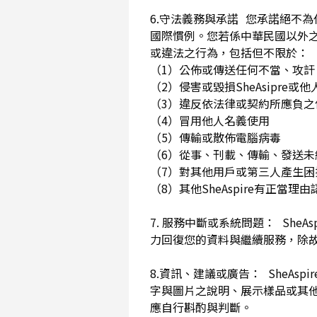
6.守法義務與承諾 您承諾絕不
國際慣例。您若係中華民國以外
或違法之行為，包括但不限於
（1）公佈或傳送任何不當、攻
（2）侵害或毀損SheAsip
（3）違反依法律或契約所應負
（4）冒用他人名義使用
（5）傳輸或散佈電腦病毒
（6）從事、刊載、傳輸、發送未經
（7）對其他用戶或第三人產生
（8）其他SheAspire有正當
7. 服務中斷或系統問題： She
力回復您的資料與繼續服務，除
8.資訊、建議或廣告： SheAs
字與圖片之說明、展示樣品或其
應自行斟酌與判斷。