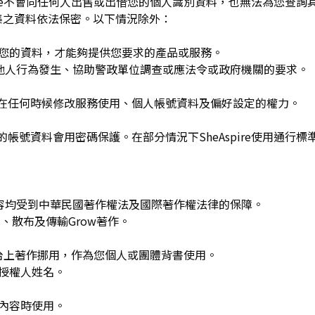
spire不會向任何人出售或出借您的個人識別資料，也無法為您查
集之資料依法保密。以下情況除外：
用您的資料，才能夠提供您要求的產品或服務。
re或他人行為發生、協助警政單位調查或應法令或政府機關的要求。
可在任何時候修改服務使用、個人帳號資料及偏好設定的權力。
的帳號資料會用密碼保護。在部分情況下SheAspire使用通行標
w發布的內容均受到中華民國著作權法及國際著作權法律的保障。
、散布及傳輸Grow著作。
平台上著作挪用，作為您個人或團體背書使用。
或授權人姓名。
作內容時使用。