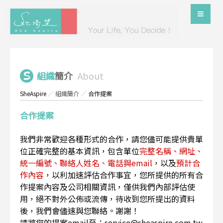
組織
簡介
About
SheAspire
／
組織簡介
／
合作提案
合作提案
我們非常歡迎各種形式的合作，請您儘可能提供貴單
位正確完整的基本資訊，包含單位
完整名稱、網址、
統一編號、聯絡人姓名、電話與email
，以及
預計合
作內容
，以利加速評估合作事宜，您所提供的所有合
作提案內容及公司相關資訊，僅供我們內部評估使
用，絕不對外公佈或流傳，待收到您所提出的資料
後，我們會儘速與您聯絡。謝謝！
請將您的提案email至：service@sheaspire.com.tw