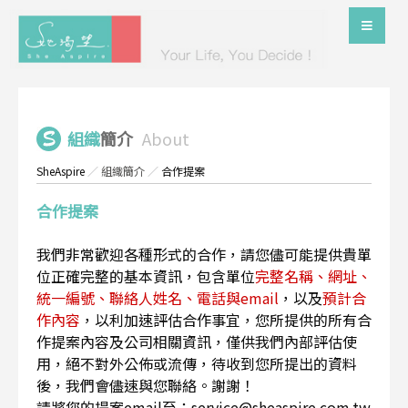
組織
簡介
About
SheAspire
／
組織簡介
／
合作提案
合作提案
我們非常歡迎各種形式的合作，請您儘可能提供貴單
位正確完整的基本資訊，包含單位
完整名稱、網址、
統一編號、聯絡人姓名、電話與email
，以及
預計合
作內容
，以利加速評估合作事宜，您所提供的所有合
作提案內容及公司相關資訊，僅供我們內部評估使
用，絕不對外公佈或流傳，待收到您所提出的資料
後，我們會儘速與您聯絡。謝謝！
請將您的提案email至：service@sheaspire.com.tw