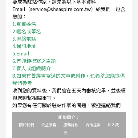
要成為駐站作家，請先將以下基本資料
Email（service@sheaspire.com.tw）給我們，包含
您的：
1.真實姓名
2.暱名或筆名
3.聯絡電話
4.通訊地址
5.Email
6.有興趣撰寫之主題
7.個人或組織簡介
8.如果有曾經書寫過的文章或創作，也希望您能提供
我們參考
收到您的資料後，我們會在五天內審核完畢，並後續
與您聯繫相關事宜。
如果您有任何關於駐站作家的問題，歡迎連絡我們
組織簡介：
關於我們
公益服務
服務條款
合作提案
加入我
們