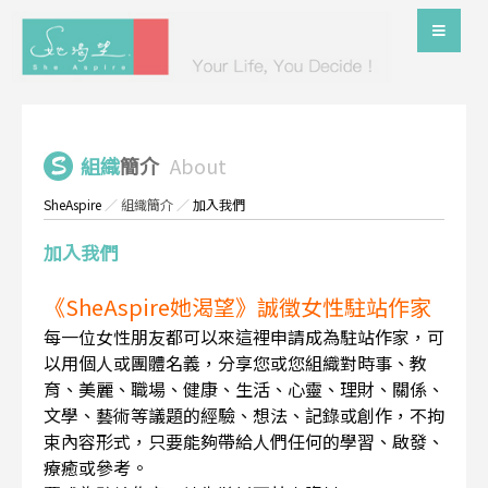
組織
簡介
About
SheAspire
／
組織簡介
／
加入我們
加入我們
《SheAspire她渴望》誠徵女性駐站作家
每一位女性朋友都可以來這裡申請成為駐站作家，可
以用個人或團體名義，分享您或您組織對時事、教
育、美麗、職場、健康、生活、心靈、理財、關係、
文學、藝術等議題的經驗、想法、記錄或創作，不拘
束內容形式，只要能夠帶給人們任何的學習、啟發、
療癒或參考。