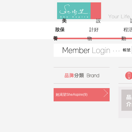
美
設
妝保
計好
程
養
物
動
帳號
她渴望SheAspire(9)