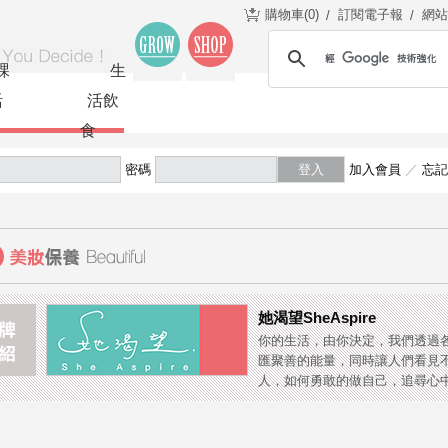
購物車(
0
)
訂閱電子報
網站
課
生
活
活飲
食
密碼
登入
加入會員
／
忘記
她渴望SheAspire
你的生活，由你決定，我們透過
匯聚善的能量，同時讓人們看見
人，如何勇敢的做自己，追尋心中