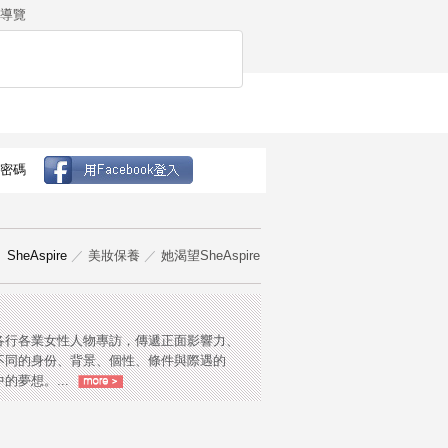
導覽
密碼
SheAspire
／
美妝保養
／
她渴望SheAspire
各行各業女性人物專訪，傳遞正面影響力、
不同的身份、背景、個性、條件與際遇的
的夢想。...