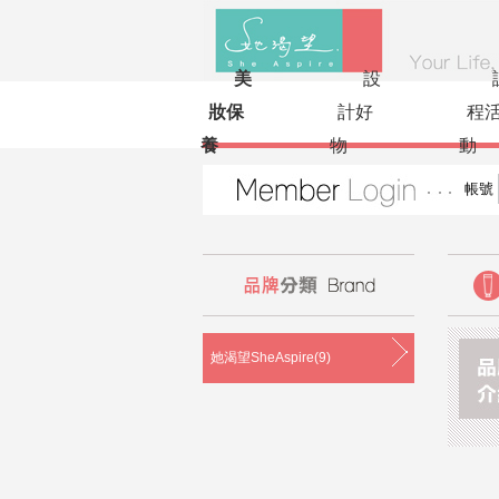
美
設
妝保
計好
程
養
物
動
帳號
她渴望SheAspire(9)