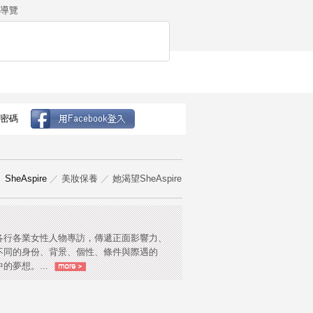
導覽
密碼
SheAspire
／
美妝保養
／
她渴望SheAspire
各行各業女性人物專訪，傳遞正面影響力、
不同的身份、背景、個性、條件與際遇的
的夢想。...