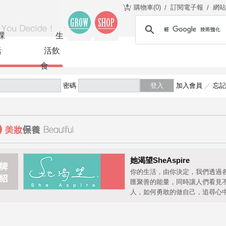
購物車(
0
)
訂閱電子報
網站
課
生
活
活飲
食
密碼
登入
加入會員
／
忘記
她渴望SheAspire
你的生活，由你決定，我們透過
匯聚善的能量，同時讓人們看見
人，如何勇敢的做自己，追尋心中