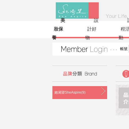
美
設
妝保
計好
程
養
物
動
帳號
她渴望SheAspire(9)