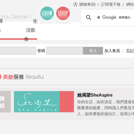
購物車(
0
)
訂閱電子報
網站
課
生
活
活飲
食
密碼
登入
加入會員
／
忘記
她渴望SheAspire
你的生活，由你決定，我們透過
匯聚善的能量，同時讓人們看見
人，如何勇敢的做自己，追尋心中