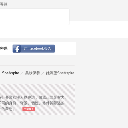
導覽
密碼
SheAspire
／
美妝保養
／
她渴望SheAspire
各行各業女性人物專訪，傳遞正面影響力、
不同的身份、背景、個性、條件與際遇的
的夢想。...