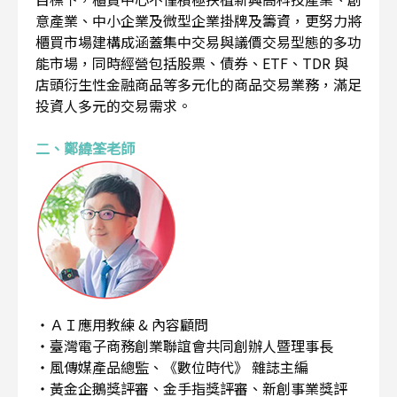
意產業、中小企業及微型企業掛牌及籌資，更努力將
櫃買市場建構成涵蓋集中交易與議價交易型態的多功
能市場，同時經營包括股票、債券、ETF、TDR 與
店頭衍生性金融商品等多元化的商品交易業務，滿足
投資人多元的交易需求。
二、鄭緯筌老師
・ＡＩ應用教練 & 內容顧問
・臺灣電子商務創業聯誼會共同創辦人暨理事長
・風傳媒產品總監、《數位時代》 雜誌主編
・黃金企鵝獎評審、金手指獎評審、新創事業獎評