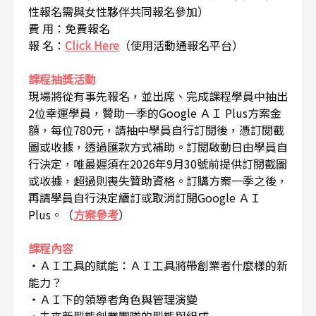
性報名需與女性夥伴共同報名參加）
費 用：免費報名
報 名：
Click Here
（使用活動通報名平台）
課程抽獎活動
現場將從有事先報名，並出席、完成課程學員中抽出
2位幸運學員，贊助一季的Google ＡＩ Plus方案金
額，每位780元，請抽中學員自行訂閱後，憑訂閱截
圖或收據，透過匯款方式補助。訂閱啟動日由學員自
行決定，唯最遲須在2026年9月30號前提供訂閱截圖
或收據，超過則喪失贊助資格。訂購方案一季之後，
再請學員自行決定續訂或取消訂閱Google ＡＩ
Plus。（
方案參考
）
課程內容
・ＡＩ工具的賦能：ＡＩ工具將帶創業者什麼樣的新
能力？
・ＡＩ下的領導者角色與管理演變
・未來新型態創業團隊的型態與組成