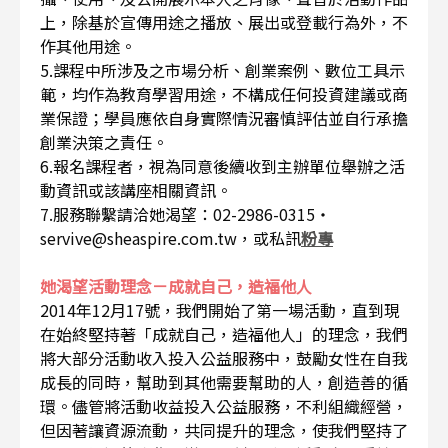
上，除基於宣傳用途之播放、展出或登載行為外，不
作其他用途。
5.課程中所涉及之市場分析、創業案例、數位工具示
範，均作為教育學習用途，不構成任何投資建議或商
業保證；學員應依自身實際情況審慎評估並自行承擔
創業決策之責任。
6.報名課程者，視為同意後續收到主辦單位舉辦之活
動資訊或該講座相關資訊。
7.服務聯繫請洽她渴望：02-2986-0315・
servive@sheaspire.com.tw，或私訊
粉專
她渴望活動理念－成就自己，造福他人
2014年12月17號，我們開始了第一場活動，直到現
在始終堅持著「成就自己，造福他人」的理念，我們
將大部分活動收入投入公益服務中，鼓勵女性在自我
成長的同時，幫助到其他需要幫助的人，創造善的循
環。儘管將活動收益投入公益服務，不利組織經營，
但因著讓資源流動，共同提升的理念，使我們堅持了