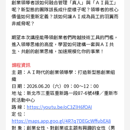
創業領導者該如何融合管理「真人」與「ＡＩ員工」
呢？新型態的團隊該長成什麼樣子呢？領導者的核心
價值如何重新定義？該如何讓ＡＩ成為員工的羽翼而
非威脅呢？
期望本次講座能帶領創業者們跨越技術工具的門檻，
進入領導思維的高度，學習如何建構一套與ＡＩ共
生、共創的創業思維，加速規模化你的事業！
課程資訊
主 題：ＡＩ時代的創業領導學：打造新型態創業組
織
日 期：2026.06.20（六）09：00～12：00
地 址：新北市三重區重新路一段87-6號4樓／重新市
民活動中心
路 線：
https://youtu.be/oC3ZlH6fOAI
定 位：
https://maps.app.goo.gl/4R7q7DEGcWffubEA8
對 象：創業女性、對創業或主題有興趣的女性（男