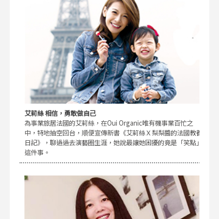
艾莉絲 相信，勇敢做自己
為事業旅居法國的艾莉絲，在Oui Organic唯有機事業百忙之
中，特地抽空回台，順便宣傳新書《艾莉絲Ｘ梨梨醬的法國教養
日記》，聊過過去演藝圈生涯，她說最讓她困擾的竟是「笑點」
這件事。