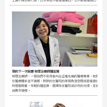
工讀小妹到執行長，21年來她不斷衝撞窠臼，也不斷衝撞自己。
預約下一次蛻變 物理治療師鍾宜臻
物理治療師，一個我們不見得能叫出正確名稱的醫療專業，她們
在醫療體系並不搶眼，默默的在醫院的某個角落空間或是復建診
所裡服務著。年輕的鍾宜臻，選擇除去醫院或診所的光環，走進
自費市場裡。