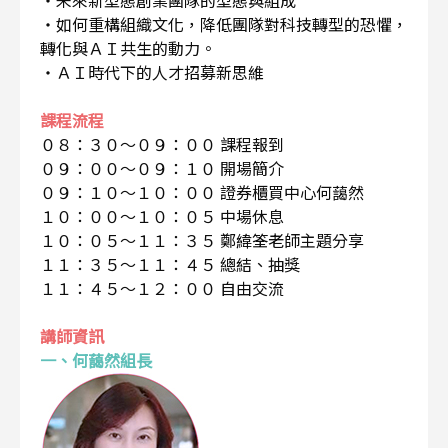
・如何重構組織文化，降低團隊對科技轉型的恐懼，
轉化與ＡＩ共生的動力。
・ＡＩ時代下的人才招募新思維
課程流程
０８：３０～０９：００ 課程報到
０９：００～０９：１０ 開場簡介
０９：１０～１０：００ 證券櫃買中心何藹然
１０：００～１０：０５ 中場休息
１０：０５～１１：３５ 鄭緯筌老師主題分享
１１：３５～１１：４５ 總結、抽獎
１１：４５～１２：００ 自由交流
講師資訊
一、何藹然組長