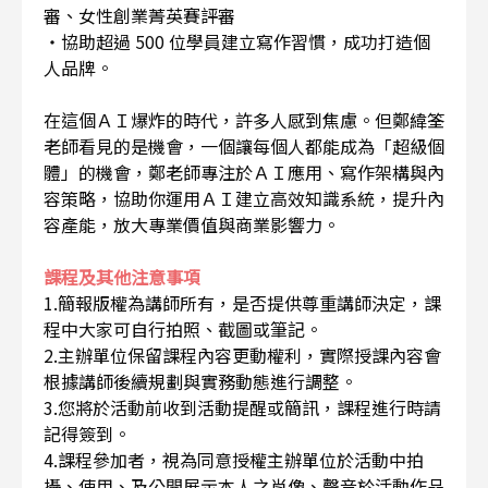
審、女性創業菁英賽評審
・協助超過 500 位學員建立寫作習慣，成功打造個
人品牌。
在這個ＡＩ爆炸的時代，許多人感到焦慮。但鄭緯筌
老師看見的是機會，一個讓每個人都能成為「超級個
體」的機會，鄭老師專注於ＡＩ應用、寫作架構與內
容策略，協助你運用ＡＩ建立高效知識系統，提升內
容產能，放大專業價值與商業影響力。
課程及其他注意事項
1.簡報版權為講師所有，是否提供尊重講師決定，課
程中大家可自行拍照、截圖或筆記。
2.主辦單位保留課程內容更動權利，實際授課內容會
根據講師後續規劃與實務動態進行調整。
3.您將於活動前收到活動提醒或簡訊，課程進行時請
記得簽到。
4.課程參加者，視為同意授權主辦單位於活動中拍
攝、使用、及公開展示本人之肖像、聲音於活動作品