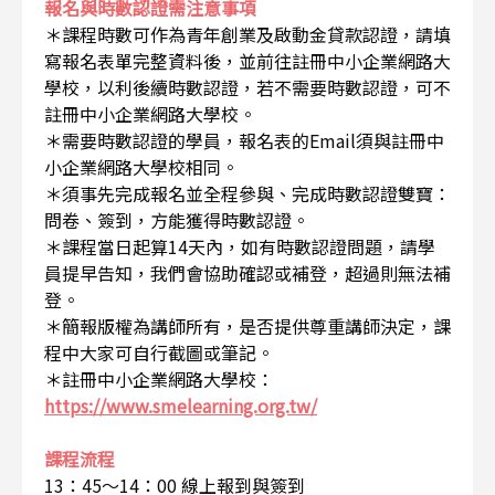
報名與時數認證需注意事項
＊課程時數可作為青年創業及啟動金貸款認證，請填
寫報名表單完整資料後，並前往註冊中小企業網路大
學校，以利後續時數認證，若不需要時數認證，可不
註冊中小企業網路大學校。
＊需要時數認證的學員，報名表的Email須與註冊中
小企業網路大學校相同。
＊須事先完成報名並全程參與、完成時數認證雙寶：
問卷、簽到，方能獲得時數認證。
＊課程當日起算14天內，如有時數認證問題，請學
員提早告知，我們會協助確認或補登，超過則無法補
登。
＊簡報版權為講師所有，是否提供尊重講師決定，課
程中大家可自行截圖或筆記。
＊註冊中小企業網路大學校
：
https://www.smelearning.org.tw/
課程流程
13：45～14：00 線上報到與簽到