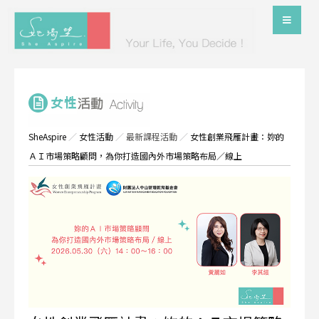
SheAspire
／
女性活動
／
最新課程活動
／
女性創業飛雁計畫：妳的
ＡＩ市場策略顧問，為你打造國內外市場策略布局／線上