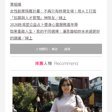
業組織
女性創業飛雁計畫：不再只有妳撐全場！用ＡＩ打造
「招募與人才管理」神隊友／線上
2026她渴望公益占卜暨身心靈服務嘉年華
如果重啟人生，我的不同選擇：潘思璇給妳未來過更好
的建議／線上
人物週刊：
專訪
速寫