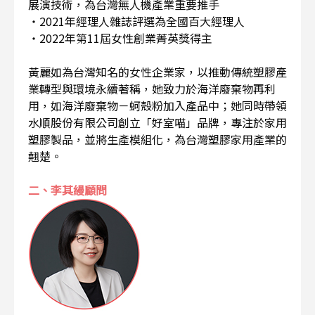
展演技術，為台灣無人機產業重要推手
・2021年經理人雜誌評選為全國百大經理人
・2022年第11屆女性創業菁英獎得主
黃麗如為台灣知名的女性企業家，以推動傳統塑膠產
業轉型與環境永續著稱，她致力於海洋廢棄物再利
用，如海洋廢棄物－蚵殼粉加入產品中；她同時帶領
水順股份有限公司創立「好室喵」品牌，專注於家用
塑膠製品，並將生產模組化，為台灣塑膠家用產業的
翹楚。
二、李其縵顧問