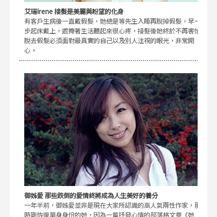
艾瑞Irene 接髮是美麗與盼望的化身
有客戶生病後一直戴假髮，她總是等先生入睡再脫掉假髮，早一
步起床戴上，遮掩著生活聽起來很心疼，接髮後她終於不再害怕
脫去假髮必須面對最真實的自己以及別人注視的眼光，非常開
心。
御姊愛 那些跌倒的愛情終將成為人生美好的養分
一年半前，御姊愛並非是現在大家所認識的高人氣兩性作家，那
時剛恢復單身身份的她，因為一篇抒發心情的部落格文章《她