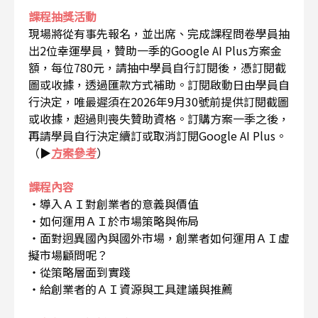
課程抽獎活動
現場將從有事先報名，並出席、完成課程問卷學員抽
出2位幸運學員，贊助一季的Google AI Plus方案金
額，每位780元，請抽中學員自行訂閱後，憑訂閱截
圖或收據，透過匯款方式補助。訂閱啟動日由學員自
行決定，唯最遲須在2026年9月30號前提供訂閱截圖
或收據，超過則喪失贊助資格。訂購方案一季之後，
再請學員自行決定續訂或取消訂閱Google AI Plus。
（▶
方案參考
）
課程內容
・導入ＡＩ對創業者的意義與價值
・如何運用ＡＩ於市場策略與佈局
・面對迥異國內與國外市場，創業者如何運用ＡＩ虛
擬市場顧問呢？
・從策略層面到實踐
・給創業者的ＡＩ資源與工具建議與推薦