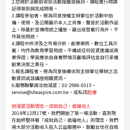
2.您將於活動前收到活動提醒或簡訊，課程進行時請
記得簽到與完成問卷。
3.課程參加者，視為同意授權主辦單位於活動中拍
攝、使用、及公開展示本人之肖像、聲音於活動作品
上，除基於宣傳用途之播放、展出或登載行為外，不
作其他用途。
4.課程中所涉及之市場分析、創業案例、數位工具示
範，均作為教育學習用途，不構成任何投資建議或商
業保證；學員應依自身實際情況審慎評估並自行承擔
創業決策之責任。
5.報名課程者，視為同意後續收到主辦單位舉辦之活
動資訊或該講座相關資訊。
6.服務聯繫請洽她渴望：02-2986-0315・
servive@sheaspire.com.tw，或私訊
粉專
她渴望活動理念－成就自己，造福他人
2014年12月17號，我們開始了第一場活動，直到現
在始終堅持著「成就自己，造福他人」的理念，我們
將大部分活動收入投入公益服務中，鼓勵女性在自我