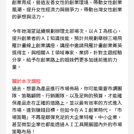
創業育成，營造友善女性的創業環境、帶動女性創業
風潮、提升女性經濟力與競爭力，帶動台灣女性創業
的夢想與活力。
今年她渴望延續規劃辦理北部場次，以ＡＩ為核心，
提升創業者的ＡＩ知識技能，預計共規劃舉辦三場飛
雁計畫線上創業講座，講座中邀請飛雁計畫創業菁英
獎得主，與相關ＡＩ領域專家、業師，針對主題經驗
分享，給予在創業路上的姐妹們更多加速前進的力
量。
關於本次課程
過去，想要為產品進行市場佈局，你可能需要市調團
隊、策略顧問、行銷團隊，以及足夠的預算，才能確
保產品走在正確的道路上，並以最有效率的方式進入
市場，達到賺錢目標。但如今在ＡＩ創業時代，「市
場策略」不再是銀彈充足的大企業特權，中小企業，
甚至微型企業也都能透過ＡＩ工具開展國內外的市場
策略布局！