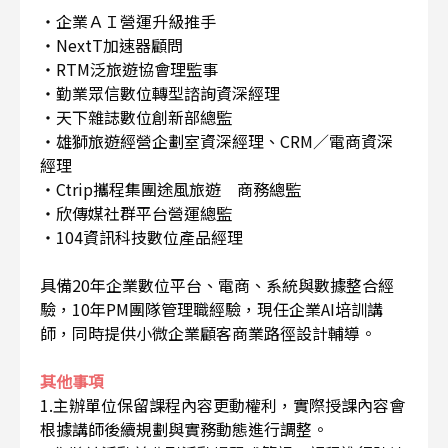
・企業ＡＩ營運升級推手
・NextT加速器顧問
・RTM泛旅遊協會理監事
・勤業眾信數位轉型諮詢資深經理
・天下雜誌數位創新部總監
・雄獅旅遊經營企劃室資深經理、CRM／電商資深
經理
・Ctrip攜程集團途風旅遊 商務總監
・欣傳媒社群平台營運總監
・104資訊科技數位產品經理
具備20年企業數位平台、電商、系統與數據整合經
驗，10年PM團隊管理職經驗，現任企業AI培訓講
師，同時提供小微企業顧客商業路徑設計輔導。
其他事項
1.主辦單位保留課程內容更動權利，實際授課內容會
根據講師後續規劃與實務動態進行調整。