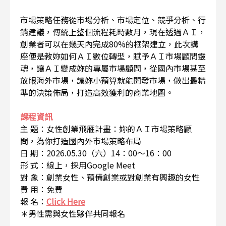
市場策略任務從市場分析、市場定位、競爭分析、行
銷建議，傳統上整個流程耗時數月，現在透過ＡＩ，
創業者可以在幾天內完成80%的框架建立，此次講
座便是教妳如何ＡＩ數位轉型，賦予ＡＩ市場顧問靈
魂，讓ＡＩ變成妳的專屬市場顧問，從國內市場甚至
放眼海外市場，讓妳小預算就能開發市場，做出最精
準的決策佈局，打造高效獲利的商業地圖。
課程資訊
主 題：女性創業飛雁計畫：妳的ＡＩ市場策略顧
問，為你打造國內外市場策略布局
日 期：2026.05.30（六）14：00～16：00
形 式：線上，採用Google Meet
對 象：創業女性、預備創業或對創業有興趣的女性
費 用：免費
報 名：
Click Here
＊男性需與女性夥伴共同報名