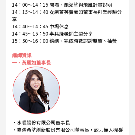
14：00～14：15 開場、她渴望與飛雁計畫說明
14：15～14：40 女創菁英黃麗如董事長創業經驗分
享
14：40～14：45 中場休息
14：45～15：50 李其縵老師主題分享
15：50～16：00 總結、完成時數認證雙寶、抽獎
講師資訊
一、黃麗如董事長
・水順股份有限公司董事長
・臺灣希望創新股份有限公司董事長，致力無人機群