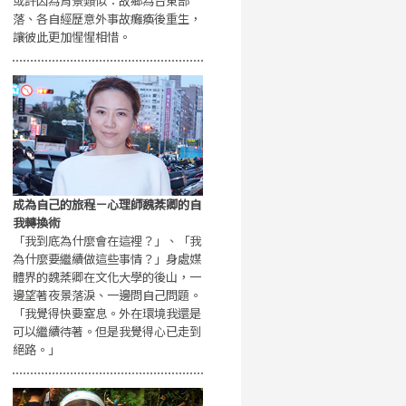
或許因為背景類似：故鄉為台東部
落、各自經歷意外事故癱瘓後重生，
讓彼此更加惺惺相惜。
成為自己的旅程－心理師魏棻卿的自
我轉換術
「我到底為什麼會在這裡？」、「我
為什麼要繼續做這些事情？」身處媒
體界的魏棻卿在文化大學的後山，一
邊望著夜景落淚、一邊問自己問題。
「我覺得快要窒息。外在環境我還是
可以繼續待著。但是我覺得心已走到
絕路。」