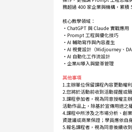
務超過 400 家企業與機構，累積 
核心教學領域：
・ChatGPT 與 Claude 實戰應用
・Prompt 工程與優化技巧
・AI 輔助寫作與內容產生
・AI 視覺設計（Midjourney、DA
・AI 自動化工作流設計
・企業AI導入與變革管理
其他事項
1.主辦單位保留課程內容更動權
2.您將於活動前收到活動提醒或
3.課程參加者，視為同意授權主
活動作品上，除基於宣傳用途之
4.課程中所涉及之市場分析、創
資建議或商業保證；學員應依自
5.報名課程者，視為同意後續