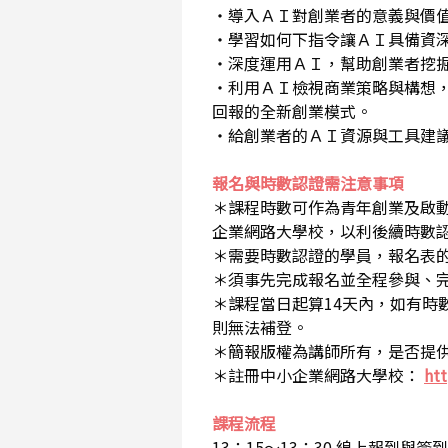
・導入ＡＩ對創業者的意義與價
・學習如何下指令讓ＡＩ具備資
・深度運用ＡＩ，幫助創業者挖
・利用ＡＩ檢視商業策略與構想
回報的全新創業模式。
・給創業者的ＡＩ資源與工具建
報名與時數認證需注意事項
＊課程時數可作為青年創業及啟
企業網路大學校，以利後續時數
＊需要時數認證的學員，報名表的
＊須事先完成報名並全程參與、
＊課程當日起算14天內，如有時
則無法補登。
＊簡報版權為講師所有，是否提
＊註冊中小企業網路大學校：
htt
課程流程
13：15～13：30 線上報到與簽到