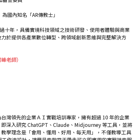
，為國內知名「AR傳教士」
域超過十年，具備實境科技領域之技術研發、使用者體驗與商業
致力於提供各產業數位轉型、跨領域創新思維與完整解決方
阿峰老師）
台灣領先的企業ＡＩ實戰培訓專家，擁有超過 10 年的企業
研究 ChatGPT、Claude、Midjourney 等工具，並將
。教學理念是「會用、懂用、好用、每天用」，不僅教導工具
思維與工作流設計，讓學員能夠當天帶走可立即應用的實戰技能服