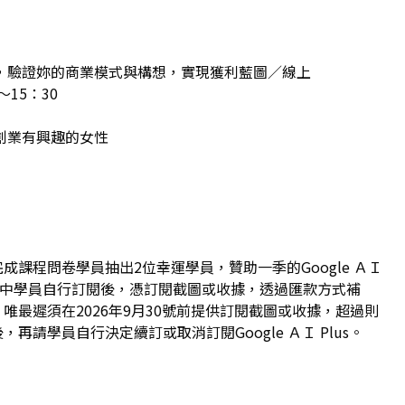
，驗證妳的商業模式與構想，實現獲利藍圖／線上
～15：30
創業有興趣的女性
課程問卷學員抽出2位幸運學員，贊助一季的Google ＡＩ
，請抽中學員自行訂閱後，憑訂閱截圖或收據，透過匯款方式補
唯最遲須在2026年9月30號前提供訂閱截圖或收據，超過則
請學員自行決定續訂或取消訂閱Google ＡＩ Plus。