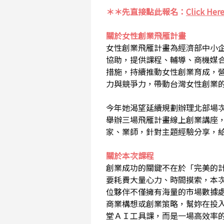
＊＊先直接點此報名：
Click Her
關於女性創業飛雁計畫
女性創業飛雁計畫為經濟部中小
協助，提供課程、輔導、商機媒
措施，持續推動女性創業育成，
力與競爭力，帶動台灣女性創業
今年她渴望延續規劃辦理北部場
舉辦三場飛雁計畫線上創業講座
家、業師，針對主題經驗分享，
關於本次課程
創業成功的關鍵不在於「完美的
要耗費大量心力、時間摸索，本
位夥伴不僅擁有海量的市場數據
商業構想或創業策略，幫妳在投
堂ＡＩ工具課，而是一場高效率