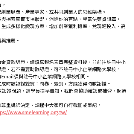
值。
深創業顧問、產業專家、或共同創業人的思維架構。
掘與探索真實市場狀況，消除你的盲點，豐富決策資訊庫。
，生成多樣化變現方案，增加創業獲利機率，兌現輕投入，高
議與推薦。
動金貸款認證，請填寫報名表單完整資料後，並前往註冊中小
認證，若不需要時數認證，可不註冊中小企業網路大學校。
Email須與註冊中小企業網路大學校相同。
完成時數認證雙寶：問卷、簽到，方能獲得時數認證。
數認證問題，請學員提早告知，我們會協助確認或補登，超過
供尊重講師決定，課程中大家可自行截圖或筆記。
ps://www.smelearning.org.tw/