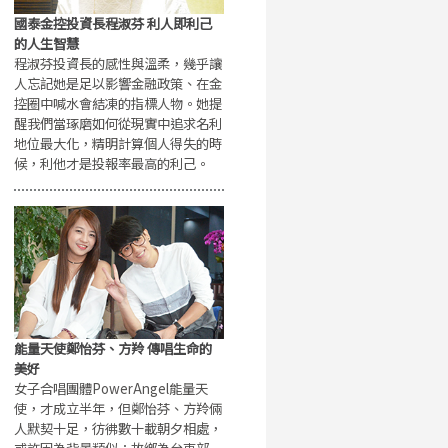
國泰金控投資長程淑芬 利人即利己
的人生智慧
程淑芬投資長的感性與溫柔，幾乎讓
人忘記她是足以影響金融政策、在金
控圈中喊水會結凍的指標人物。她提
醒我們當琢磨如何從現實中追求名利
地位最大化，精明計算個人得失的時
候，利他才是投報率最高的利己。
能量天使鄭怡芬、方羚 傳唱生命的
美好
女子合唱團體PowerAngel能量天
使，才成立半年，但鄭怡芬、方羚倆
人默契十足，彷彿數十載朝夕相處，