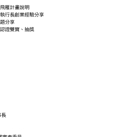
望與飛雁計畫說明
璧珍執行長創業經驗分享
主題分享
時數認證雙寶、抽獎
事長
鑑審查委員