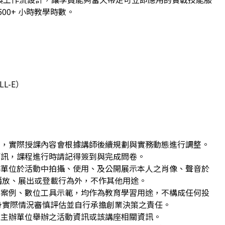
500+ 小時教學時數。
LL-E）
利，實際授課內容會根據講師後續規劃與實務動態進行調整。
簡訊，課程進行時請記得簽到與完成問卷。
辦單位於活動中拍攝、使用、及公開展示本人之肖像、聲音於
播放、展出或登載行為外，不作其他用途。
業案例、數位工具示範，均作為教育學習用途，不構成任何投
身實際情況審慎評估並自行承擔創業決策之責任。
收到主辦單位舉辦之活動資訊或該講座相關資訊。