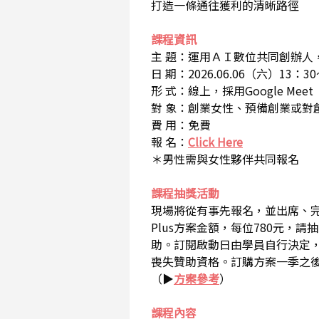
打造一條通往獲利的清晰路徑
課程資訊
主 題：運用ＡＩ數位共同創辦人
日 期：2026.06.06（六）13：30
形 式：線上，採用Google Meet
對 象：創業女性、預備創業或對
費 用：免費
報 名：
Click Here
＊男性需與女性夥伴共同報名
課程抽獎活動
現場將從有事先報名，並出席、完成
Plus方案金額，每位780元
助。訂閱啟動日由學員自行決定，
喪失贊助資格。訂購方案一季之後，再
（▶
方案參考
）
課程內容