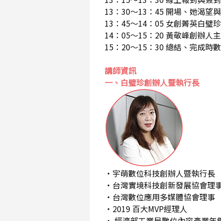
13：30～13：45 開場、她渴
13：45～14：05 女創菁英白
14：05～15：20 黃敬峰創辦人
15：20～15：30 總結、完成
講師資訊
一、白璧珍創辦人暨執行長
・宇萌數位科技創辦人暨執行長
・台灣實境科技創新發展協會理
・台灣數位應用多媒體協會理事
・2019 百大MVP經理人
・ 經濟部工業局數位內容產業年