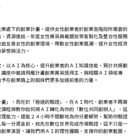
e
企業處下的創業計畫，提供女性創業者於創業各階段所需要的
合、資源連結、年度女性菁英典範選拔等客製化及整合性服務
營造友善女性的創業環境、帶動女性創業風潮、提升女性經濟
的夢想與活力。
次，以ＡＩ為核心，提升創業者的ＡＩ知識技能，預計共規劃
，講座中邀請飛雁計畫創業菁英獎得主，與相關ＡＩ領域專
給予在創業路上的姐妹們更多加速前進的力量。
計畫」，而在於「極速的驗證」，在ＡＩ時代，創業者不再需
次課程將教你如何將ＡＩ轉化為你的「數位共同創辦人」，這
處理能力，還能２４小時不間斷地為你分憂解勞，幫助你驗證
入每一分資金前，就先在數位世界完成市場驗證。這不只是一
的創業演習。讓我們用ＡＩ的理性邏輯，支撐你的創業藍圖，