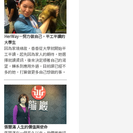
HerWay－努力做自己，半工半讀的
大學生
因為家境緣故，香香從大學就開始半
工半讀，起先因為家人的期待，她選
擇就讀資訊，後來決定順著自己的渴
望，轉系到應用外語，目前課已經不
多的她，打算做更多自己想做的事。
張慧滿 人生的價值與使命
張慧滿在一個長久以來，我們普遍認