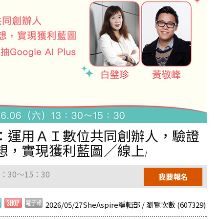
：運用ＡＩ數位共同創辦人，驗證
想，實現獲利藍圖／線上
/
3：30～15：30
我要報名
2026/05/27SheAspire編輯部 / 瀏覽次數 (607329)