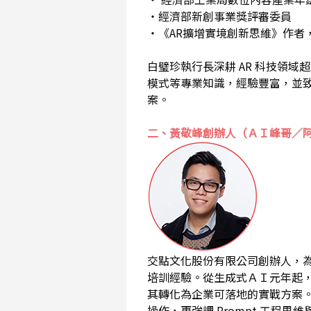
・經濟部新創事業獎評審委員
・《AR擴增實境創新思維》作者
白璧珍執行長深耕 AR 科技領
模式等專業知識，經驗豐富，並
案。
二、黃敬峰創辦人（ＡＩ峰哥／
交點文化股份有限公司創辦人，為
培訓經驗。從生成式ＡＩ元年起，即深入
其轉化為企業可落地的實戰方案
操作，更強調 Prompt 工程