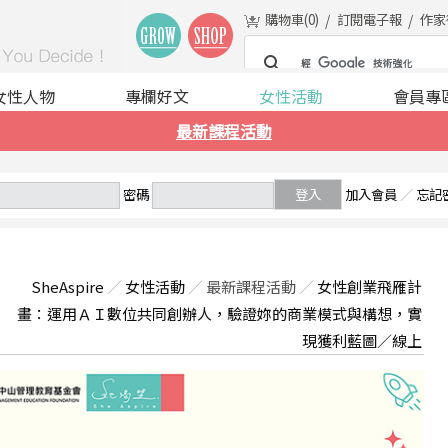
購物車(
0
)
訂閱電子報
作家
女性人物
專欄好文
女性活動
會員專
最新課程活動
密碼
登入
加入會員
／
忘記
SheAspire
／
女性活動
／
最新課程活動
／
女性創業飛雁計
畫：運用ＡＩ數位共同創辦人，驗證妳的商業模式與構想，實
現獲利藍圖／線上