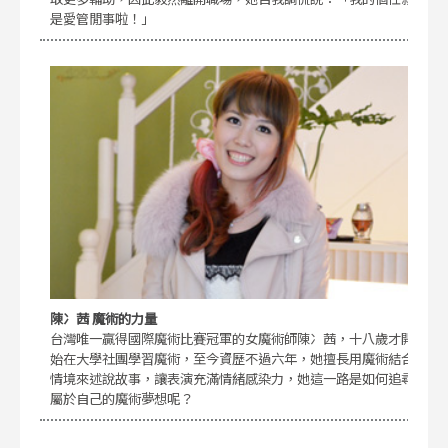
是愛管閒事啦！」
陳冫茜 魔術的力量
台灣唯一贏得國際魔術比賽冠軍的女魔術師陳冫茜，十八歲才開
始在大學社團學習魔術，至今資歷不過六年，她擅長用魔術結合
情境來述說故事，讓表演充滿情緒感染力，她這一路是如何追尋
屬於自己的魔術夢想呢？