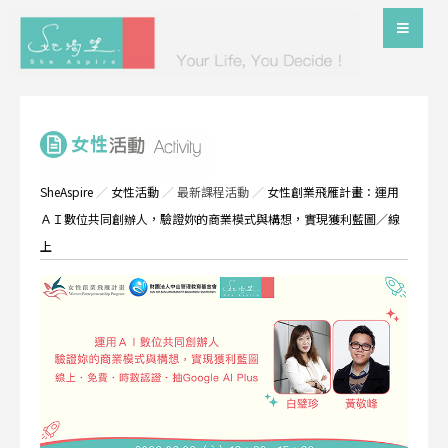
SheAspire
／
女性活動
／
最新課程活動
／
女性創業飛雁計畫：運用
ＡＩ數位共同創辦人，驗證妳的商業模式與構想，實現獲利藍圖／線
上