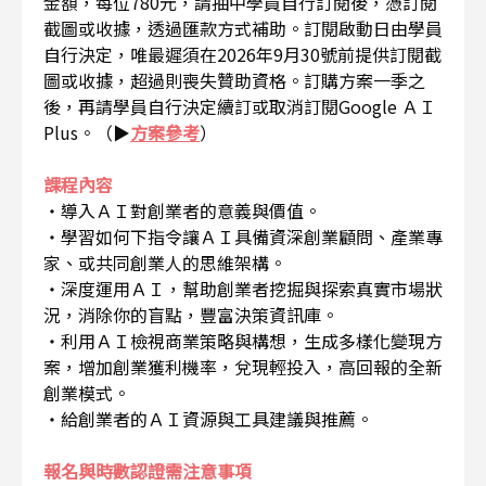
金額，每位780元，請抽中學員自行訂閱後，憑訂閱
截圖或收據，透過匯款方式補助。訂閱啟動日由學員
自行決定，唯最遲須在2026年9月30號前提供訂閱截
圖或收據，超過則喪失贊助資格。訂購方案一季之
後，再請學員自行決定續訂或取消訂閱Google ＡＩ
Plus。（▶
方案參考
）
課程內容
・導入ＡＩ對創業者的意義與價值。
・學習如何下指令讓ＡＩ具備資深創業顧問、產業專
家、或共同創業人的思維架構。
・深度運用ＡＩ，幫助創業者挖掘與探索真實市場狀
況，消除你的盲點，豐富決策資訊庫。
・利用ＡＩ檢視商業策略與構想，生成多樣化變現方
案，增加創業獲利機率，兌現輕投入，高回報的全新
創業模式。
・給創業者的ＡＩ資源與工具建議與推薦。
報名與時數認證需注意事項