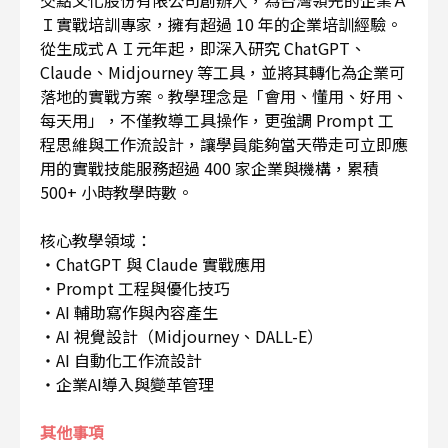
Ｉ實戰培訓專家，擁有超過 10 年的企業培訓經驗。
從生成式ＡＩ元年起，即深入研究 ChatGPT、
Claude、Midjourney 等工具，並將其轉化為企業可
落地的實戰方案。教學理念是「會用、懂用、好用、
每天用」，不僅教導工具操作，更強調 Prompt 工
程思維與工作流設計，讓學員能夠當天帶走可立即應
用的實戰技能服務超過 400 家企業與機構，累積
500+ 小時教學時數。
核心教學領域：
・ChatGPT 與 Claude 實戰應用
・Prompt 工程與優化技巧
・AI 輔助寫作與內容產生
・AI 視覺設計（Midjourney、DALL-E）
・AI 自動化工作流設計
・企業AI導入與變革管理
其他事項