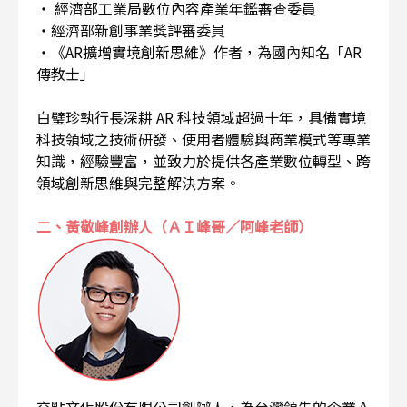
・ 經濟部工業局數位內容產業年鑑審查委員
・經濟部新創事業獎評審委員
・《AR擴增實境創新思維》作者，為國內知名「AR
傳教士」
白璧珍執行長深耕 AR 科技領域超過十年，具備實境
科技領域之技術研發、使用者體驗與商業模式等專業
知識，經驗豐富，並致力於提供各產業數位轉型、跨
領域創新思維與完整解決方案。
二、黃敬峰創辦人（ＡＩ峰哥／阿峰老師）
交點文化股份有限公司創辦人，為台灣領先的企業Ａ