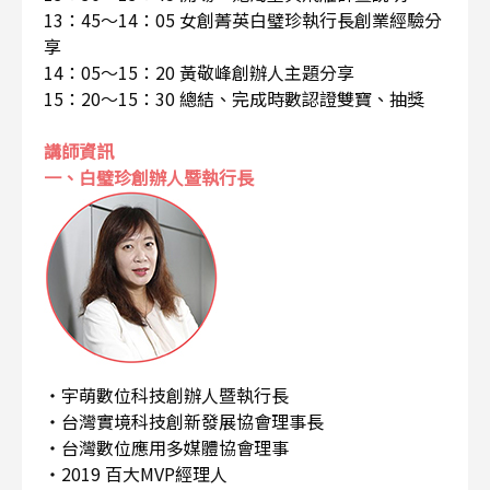
13：45～14：05 女創菁英白璧珍執行長創業經驗分
享
14：05～15：20 黃敬峰創辦人主題分享
15：20～15：30 總結、完成時數認證雙寶、抽獎
講師資訊
一、白璧珍創辦人暨執行長
・宇萌數位科技創辦人暨執行長
・台灣實境科技創新發展協會理事長
・台灣數位應用多媒體協會理事
・2019 百大MVP經理人