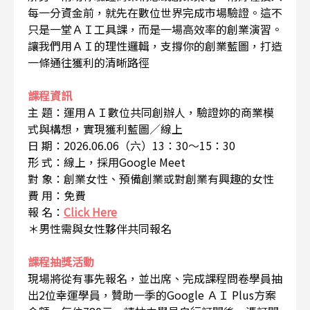
每一分資金前，就先在數位世界完成市場驗證。這不
只是一堂ＡＩ工具課，而是一場高效率的創業演習。
讓我們用ＡＩ的理性邏輯，支撐你的創業藍圖，打造
一條通往獲利的清晰路徑
課程資訊
主 題：運用ＡＩ數位共同創辦人，驗證妳的商業模
式與構想，實現獲利藍圖／線上
日 期：2026.06.06（六）13：30～15：30
形 式：線上，採用Google Meet
對 象：創業女性、預備創業或對創業有興趣的女性
費 用：免費
報 名：
Click Here
＊男性需與女性夥伴共同報名
課程抽獎活動
現場將從有事先報名，並出席、完成課程問卷學員抽
出2位幸運學員，贊助一季的Google ＡＩ Plus方案