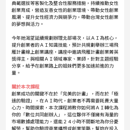
典範選拔等客製化及整合性服務措施，持續推動女性
創業育成，營造友善女性的創業環境、帶動女性創業
風潮、提升女性經濟力與競爭力，帶動台灣女性創業
的夢想與活力。
今年她渴望延續規劃辦理北部場次，以ＡＩ為核心，
提升創業者的ＡＩ知識技能，預計共規劃舉辦三場飛
雁計畫線上創業講座，講座中邀請飛雁計畫創業菁英
獎得主，與相關ＡＩ領域專家、業師，針對主題經驗
分享，給予在創業路上的姐妹們更多加速前進的力
量。
關於本次課程
創業成功的關鍵不在於「完美的計畫」，而在於「極
速的驗證」，在ＡＩ時代，創業者不再需要耗費大量
心力、時間摸索，本次課程將教你如何將ＡＩ轉化為
你的「數位共同創辦人」，這位夥伴不僅擁有海量的
市場數據處理能力，還能２４小時不間斷地為你分憂
解勞，幫助你驗證商業構想或創業策略，幫妳在投入