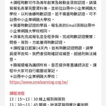
＊課程時數可作為青年創業及啟動金貸款認證，請填
寫報名表單完整資料後，並前往註冊中小企業網路大
學校，以利後續時數認證，若不需要時數認證，可不
註冊中小企業網路大學校。
＊需要時數認證的學員，報名表的Email須與註冊中
小企業網路大學校相同。
＊須事先完成報名並全程參與、完成時數認證雙寶：
問卷、簽到，方能獲得時數認證。
＊課程當日起算14天內，如有時數認證問題，請學
員提早告知，我們會協助確認或補登，超過則無法補
登。
＊簡報版權為講師所有，是否提供尊重講師決定，課
程中大家可自行截圖或筆記。
＊註冊中小企業網路大學校：
https://www.smelearning.org.tw/
課程流程
13：15～13：30 線上報到與簽到
13：30～13：45 開場、她渴望與飛雁計畫說明