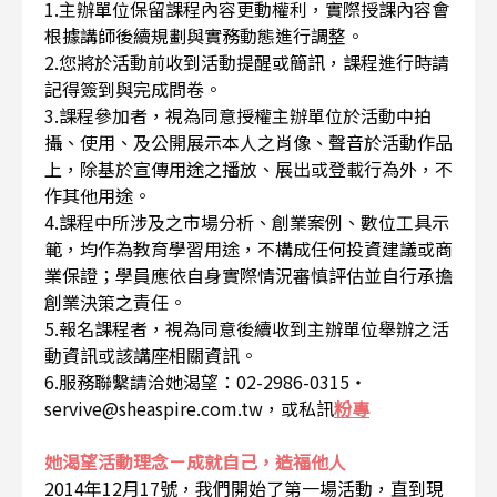
1.主辦單位保留課程內容更動權利，實際授課內容會
根據講師後續規劃與實務動態進行調整。
2.您將於活動前收到活動提醒或簡訊，課程進行時請
記得簽到與完成問卷。
3.課程參加者，視為同意授權主辦單位於活動中拍
攝、使用、及公開展示本人之肖像、聲音於活動作品
上，除基於宣傳用途之播放、展出或登載行為外，不
作其他用途。
4.課程中所涉及之市場分析、創業案例、數位工具示
範，均作為教育學習用途，不構成任何投資建議或商
業保證；學員應依自身實際情況審慎評估並自行承擔
創業決策之責任。
5.報名課程者，視為同意後續收到主辦單位舉辦之活
動資訊或該講座相關資訊。
6.服務聯繫請洽她渴望：02-2986-0315・
servive@sheaspire.com.tw，或私訊
粉專
她渴望活動理念－成就自己，造福他人
2014年12月17號，我們開始了第一場活動，直到現