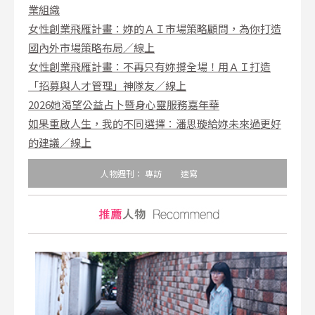
業組織
女性創業飛雁計畫：妳的ＡＩ市場策略顧問，為你打造
國內外市場策略布局／線上
女性創業飛雁計畫：不再只有妳撐全場！用ＡＩ打造
「招募與人才管理」神隊友／線上
2026她渴望公益占卜暨身心靈服務嘉年華
如果重啟人生，我的不同選擇：潘思璇給妳未來過更好
的建議／線上
人物週刊：
專訪
速寫