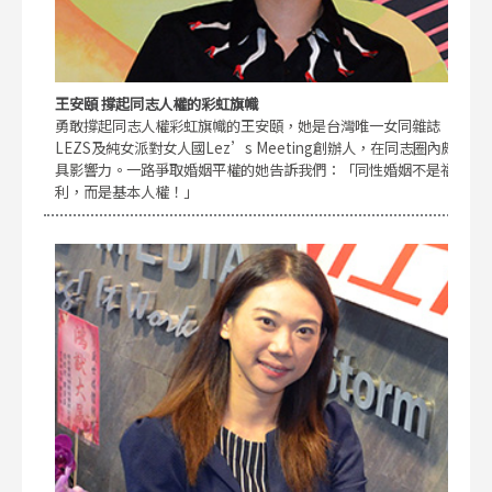
王安頤 撐起同志人權的彩虹旗幟
勇敢撐起同志人權彩虹旗幟的王安頤，她是台灣唯一女同雜誌
LEZS及純女派對女人國Lez’s Meeting創辦人，在同志圈內頗
具影響力。一路爭取婚姻平權的她告訴我們：「同性婚姻不是福
利，而是基本人權！」