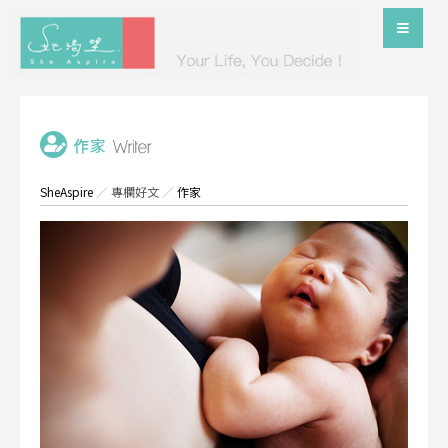
SheAspire
／
專欄好文
／
作家