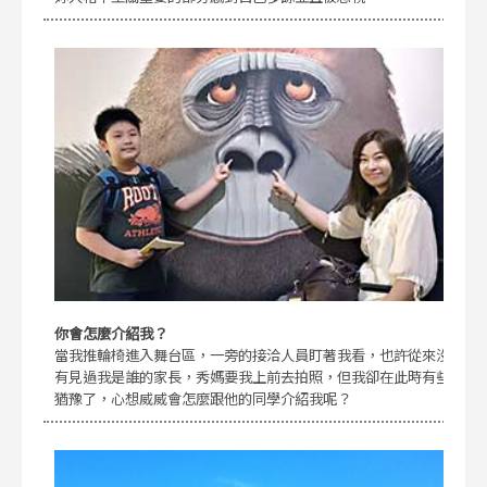
你會怎麼介紹我？
當我推輪椅進入舞台區，一旁的接洽人員盯著我看，也許從來沒
有見過我是誰的家長，秀媽要我上前去拍照，但我卻在此時有些
猶豫了，心想威威會怎麼跟他的同學介紹我呢？