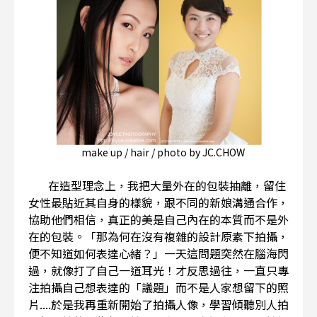
make up / hair / photo by JC.CHOW
在造型理念上，我把大量外在的包裝抽離，留住
女性最貼近其自身的樣貌，跟不同的新娘溝通合作，
協助他們相信，真正的美是自己內在的本質而不是外
在的包裝。「那為何在沒有複雜的設計原素下拍攝，
便不知道如何表達心緒？」一天這問題突然在腦海閃
過，就像打了自己一道耳光！才反思過往，一直只專
注拍攝自己想表達的「議題」而不是人家想留下的照
片....於是我再重新開始了拍攝人像，學習傾聽別人拍