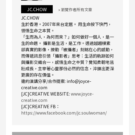
JC.CHOW
瀏覽作者所有文章
JC.CHOW
生於香港。2007年來台定居。 用生命按下快門，
領悟生命之本質。
「生而為人，為何而來？」如何做好一個人，是一
生的命題。 攝影是生活，是工作。透過越趨樸素
卻真實的影像，撩動「被攝者」刻銘在心的感動，
而傳遞訊息引領「攝影者」思考：生活的軌跡如何
與攝影交織合一，感悟生命之夲質？覺知柔韌地茁
壯成長，主宰著心靈那份必然的信念，淬鍊出更深
更廣的存在價值。
邀約演講分享/合作提案: info@joyce-
creative.com
[JC]CREATIVE WEBSITE:
www.joyce-
creative.com
[JC]CREATIVE FB：
https://www.facebook.com/jc.soulwoman/