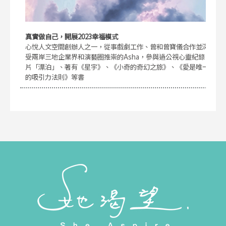
真實做自己，開展2023幸福模式
心悅人文空間創辦人之一，從事戲劇工作、曾和曾寶儀合作並深
受兩岸三地企業界和演藝圈推崇的Asha，參與過公視心靈紀錄
片「漂泊」、著有《星宇》、《小奇的奇幻之旅》、《愛是唯一
的吸引力法則》等書