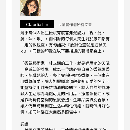
Claudia Lin
瀏覽作者所有文章
幾乎每個人出生便賦有感官知覺能力「視、聽、
觸、味、嗅」，而相對的每個人天生對於感知都有
一定的敏銳度，有句話說:『放對位置就是追夢天
才』，同樣的印證在以下要描述的藝術家身上。
「香氛藝術家」林芷嫻的工作，就是運用她的天賦
－高感知的嗅覺，成為一位讓心靈自由的香氛調香
師，認識她的人，多半會稱呼她為香緹，一個寓有
用香氣傳愛，讓人如醍醐灌頂般覺知到愛的名字。
她堅持使用純天然精油的原則下，將大自然的氣味
融入生活成為隨處可見的日用品、療癒系精油，或
是作為獨特空間的氣氛營造、企業品牌識別香氛，
讓人們無時無刻在生活中轉化情緒，隨時保持好心
情，如同沐浴在大自然多酚當中。
認證
－美國朵琳芙狄博士－天使管道授證療癒師.天使