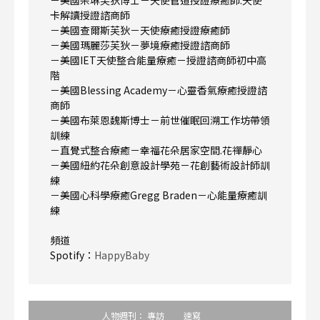
卡解讀授證諮商師
－美國查爾斯芙狄－天使療癒授證療癒師
－美國瑪麗莎芙狄－夢境療癒授證諮商師
－美國IET天使整合能量療癒－授證諮商師初中高
階
－美國Blessing Academy－心靈香氣療癒授證諮
商師
－美國布萊恩魏斯博士－前世催眠回溯工作坊帶領
訓練
－直覺式整合療癒－幸福花朵居家空間.花禪靜心
－美國紐約花朵創意設計學苑－花創藝術設計師訓
練
－美國心科學療癒Gregg Braden－心能量療癒訓
練
頻道
Spotify：
HappyBaby
人物週刊：
專訪
速寫