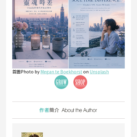
首圖Photo by
Megan te Boekhorst
on
Unsplash