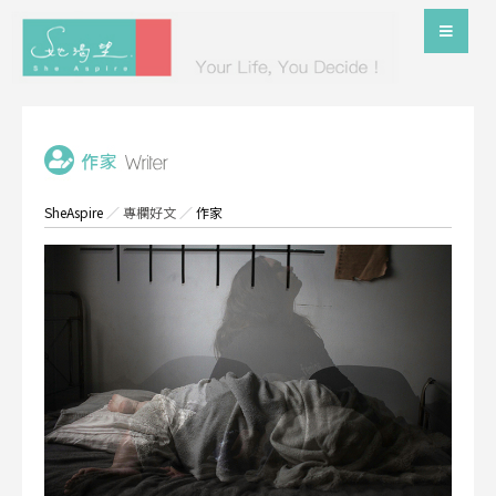
SheAspire
／
專欄好文
／
作家