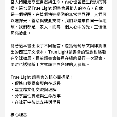
當人們開始尊重自然與生命，內心也會產生微妙的轉
變，這也是True Light 讀書會最動人的地方，它像
是一個提醒，在這個快速變動的無常世界裡，人們可
以選擇光、善意與彼此支持，我們都是來自同一個地
球、我們都是一家人，而每一個人心中的光，正慢慢
照亮彼此。
隨著這本書出版了不同語言，包括葡萄牙文與即將推
出的西班牙文版本，True Light讀書會的理念也逐漸
在全球擴展，目前讀書會每月在紐約舉行一次聚會，
同時也透過線上方式讓世界各地的人參與。
True Light 讀書會的核心目標是：
・促進自我覺察與內在成長
・建立跨文化交流與理解
・分享靈性實踐與生命故事
・在社群中彼此支持與學習
核心理念