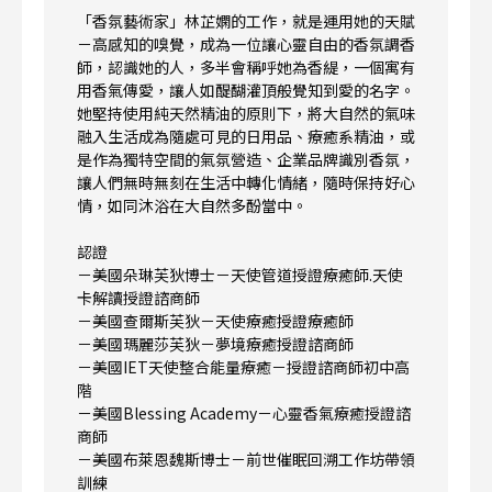
「香氛藝術家」林芷嫻的工作，就是運用她的天賦
－高感知的嗅覺，成為一位讓心靈自由的香氛調香
師，認識她的人，多半會稱呼她為香緹，一個寓有
用香氣傳愛，讓人如醍醐灌頂般覺知到愛的名字。
她堅持使用純天然精油的原則下，將大自然的氣味
融入生活成為隨處可見的日用品、療癒系精油，或
是作為獨特空間的氣氛營造、企業品牌識別香氛，
讓人們無時無刻在生活中轉化情緒，隨時保持好心
情，如同沐浴在大自然多酚當中。
認證
－美國朵琳芙狄博士－天使管道授證療癒師.天使
卡解讀授證諮商師
－美國查爾斯芙狄－天使療癒授證療癒師
－美國瑪麗莎芙狄－夢境療癒授證諮商師
－美國IET天使整合能量療癒－授證諮商師初中高
階
－美國Blessing Academy－心靈香氣療癒授證諮
商師
－美國布萊恩魏斯博士－前世催眠回溯工作坊帶領
訓練