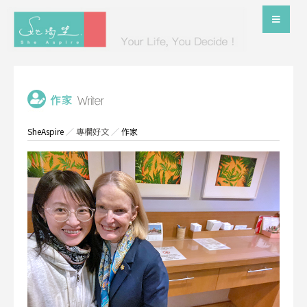
SheAspire
／
專欄好文
／
作家