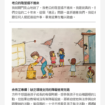
老公的陰莖插不進來
我就開門見山地說了，我老公的陰莖插不進來。我是說真的。我
們交往的二十年來，這個「進忌」問題一直折磨著我們。我從未
跟任何人提起過這件事，畢竟這實在難以啟齒。
余秀芷專欄｜缺乏環境支持的障礙者育兒路
方羚不想錯過孩子成長的每個時期，想參與孩子在幼稚園裡的活
動，但如果幼教場域沒有無障礙設施，那將迫使她無法參與幼稚
園舉辦的活動，當母親的，十分不想看見孩子每次活動，媽媽都