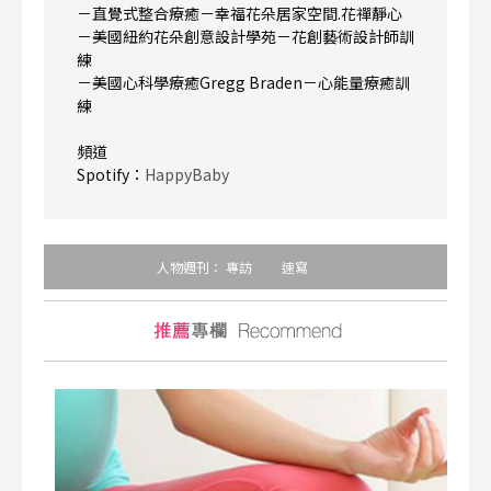
－直覺式整合療癒－幸福花朵居家空間.花禪靜心
－美國紐約花朵創意設計學苑－花創藝術設計師訓
練
－美國心科學療癒Gregg Braden－心能量療癒訓
練
頻道
Spotify：
HappyBaby
人物週刊：
專訪
速寫