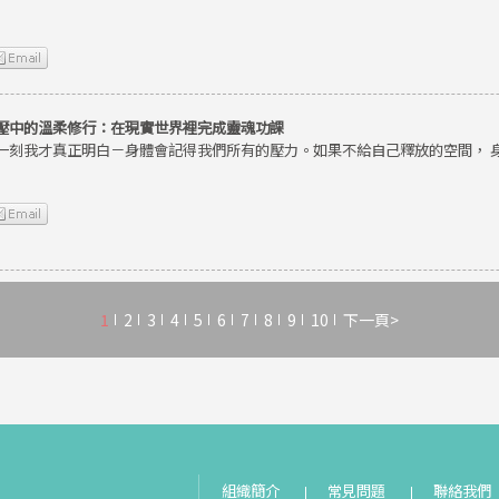
壓中的溫柔修行：在現實世界裡完成靈魂功課
一刻我才真正明白－身體會記得我們所有的壓力。如果不給自己釋放的空間， 
1
2
3
4
5
6
7
8
9
10
下一頁>
組織簡介
常見問題
聯絡我們