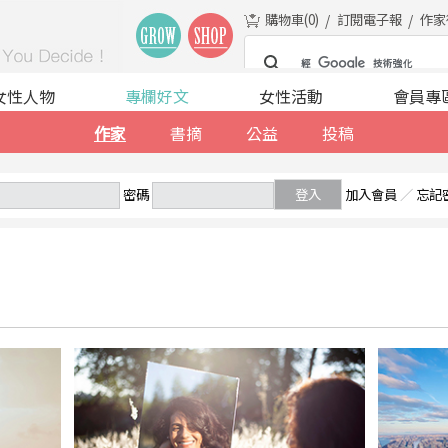
購物車(
0
)
訂閱電子報
作家
女性人物
專欄好文
女性活動
會員專
作家
書摘
公益
投稿
密碼
登入
加入會員
／
忘記