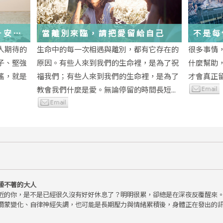
－安
當離別來臨，請把愛留給自己
不是每
為重生
段經歷
人期待的
生命中的每一次相遇與離別，都有它存在的
很多事情
子、堅強
原因。有些人來到我們的生命裡，是為了祝
什麼幫助
瑤，就是
福我們；有些人來到我們的生命裡，是為了
才會真正
教會我們什麼是愛。無論停留的時間長短...
睡不著的大人
近的你，是不是已經很久沒有好好休息了？明明很累，卻總是在深夜反覆醒來
爾蒙變化、自律神經失調，也可能是長期壓力與情緒累積後，身體正在發出的