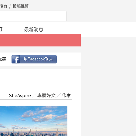
後台
投稿推薦
區
最新消息
密碼
SheAspire
／
專欄好文
／
作家