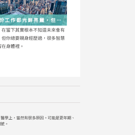
份工作都光鮮亮麗，但每
都在偷偷改變你
，在當下其實根本不知道未來會有
，但你總要親身經歷過，很多智慧
留在身體裡。
。醫學上，當然有很多原因。可能是更年期、
訊號。