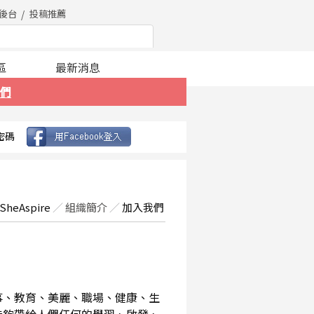
後台
投稿推薦
區
最新消息
們
密碼
SheAspire
／
組織簡介
／
加入我們
事、教育、美麗、職場、健康、生