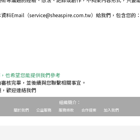
藝術等議題的經驗、想法、記錄或創作，不拘束內容形式，只要
ail（service@sheaspire.com.tw）給我們，包含您的
作，也希望您能提供我們參考
內審核完畢，並後續與您聯繫相關事宜。
題，歡迎連絡我們
組織簡介：
關於我們
公益服務
服務條款
合作提案
加入我們