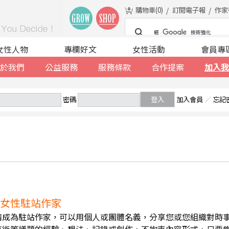
購物車(
0
)
訂閱電子報
作家
女性人物
專欄好文
女性活動
會員專
於我們
公益服務
服務條款
合作提案
加入我
密碼
登入
加入會員
／
忘記
誠徵女性駐站作家
請成為駐站作家，可以用個人或團體名義，分享您或您組織對時