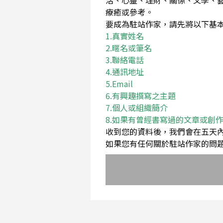
活、心靈、理財、關係、文學、
療癒或參考。
要成為駐站作家，請先將以下基本資料Em
1.真實姓名
2.暱名或筆名
3.聯絡電話
4.通訊地址
5.Email
6.有興趣撰寫之主題
7.個人或組織簡介
8.如果有曾經書寫過的文章或創
收到您的資料後，我們會在五天
如果您有任何關於駐站作家的問