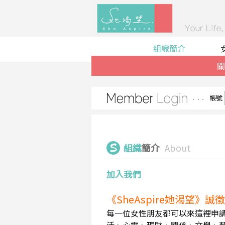
組織簡介
關
帳號
組織
簡介
About
加入我們
《SheAspire她渴望》
每一位女性朋友都可以來這裡申