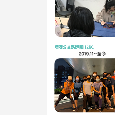
嘿嘿公益路跑團H2RC