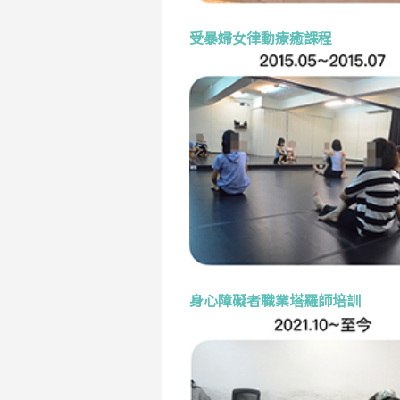
受暴婦女律動療癒課程
身心障礙者職業塔羅師培訓