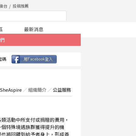
後台
投稿推薦
區
最新消息
們
密碼
SheAspire
／
組織簡介
／
公益服務
在各類活動中所支付或捐贈的費用，
一個特殊境遇族群獲得提升的機
果也將回饋到給予者身上，形成善