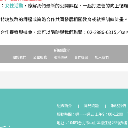
到：
女性活動
，瞭解我們最新的公開課程，一起打造善的向上循
助特境族群的課程或策略合作共同發展相關教育或就業訓練計畫
案與機會，您可以隨時與我們聯繫：02-2986-0315／service@s
組織簡介：
關於我們
公益服務
服務條款
合作提案
加入我們
組織簡介
常見問題
聯絡我們
服務時間：週一～週五 上午9：00~12:00 下
地址：10483台北市中山區松江路283號5樓