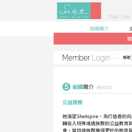
組織簡介
關
帳號
組織
簡介
About
公益服務
她渴望SheAspire，為打造
轉投入特殊境遇族群的公益教育
會，當特境族群獲得更好的態度