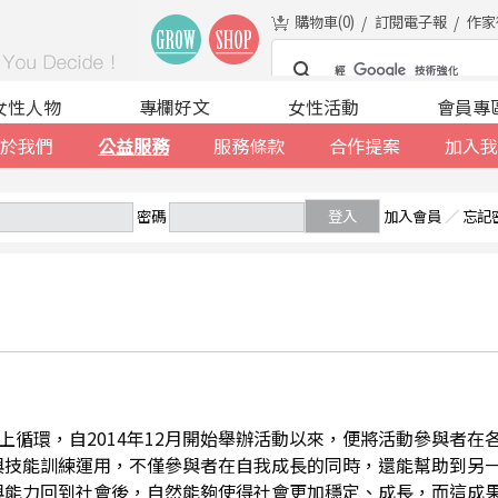
購物車(
0
)
訂閱電子報
作家
女性人物
專欄好文
女性活動
會員專
於我們
公益服務
服務條款
合作提案
加入我
密碼
登入
加入會員
／
忘記
善的向上循環，自2014年12月開始舉辦活動以來，便將活動參與者
與技能訓練運用，不僅參與者在自我成長的同時，還能幫助到另
與能力回到社會後，自然能夠使得社會更加穩定、成長，而這成